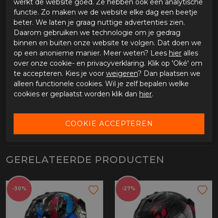
werkt de website goed. Ze hebben ook een analytische
OMSCHRIJVING SHARK SKWAL CUP SPEED-
functie. Zo maken we de website elke dag een beetje
FANCY
beter. We laten je graag nuttige advertenties zien.
Shark Skwal Cup Speed-Fancy
Daarom gebruiken we technologie om je gedrag
binnen en buiten onze website te volgen. Dat doen we
op een anonieme manier. Meer weten? Lees
hier
alles
SPECIFICATIES SHARK SKWAL CUP SPEED-
over onze cookie- en privacyverklaring. Klik op 'Oké' om
FANCY
te accepteren. Kies je voor
weigeren
? Dan plaatsen we
Merk
Shark
alleen functionele cookies. Wil je zelf bepalen welke
Leveranciercode
HE6515EKASL
cookies er geplaatst worden klik dan
hier
.
Categorie
Integraal helm
Kleur
zwart/antraciet/zilver
Materiaal buitenkant
Polycarbonaat
Bestelcode
ci3980349
GERELATEERDE PRODUCTEN
-30%
-27%