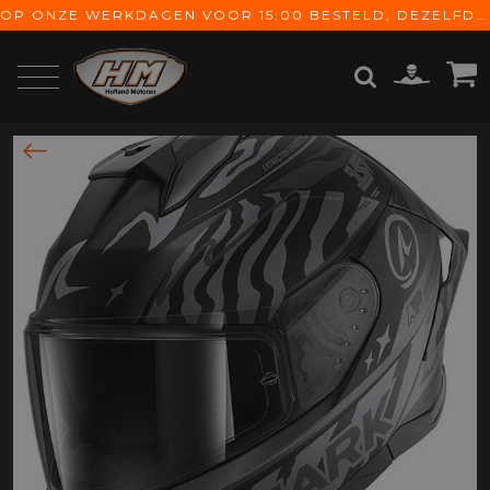
OP ONZE WERKDAGEN VOOR 15:00 BESTELD, DEZELFDE DAG VERZONDEN! GRATIS VERZENDING VANAF € 65,-
ZOEKEN