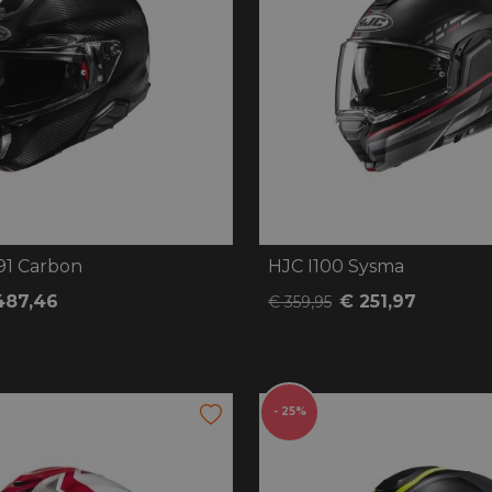
91 Carbon
HJC I100 Sysma
487,46
€ 251,97
€ 359,95
- 25%