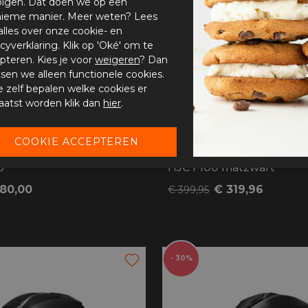
olgen. Dat doen we op een
ieme manier. Meer weten? Lees
alles over onze cookie- en
acyverklaring. Klik op 'Oké' om te
pteren. Kies je voor
weigeren
? Dan
tsen we alleen functionele cookies.
je zelf bepalen welke cookies er
aatst worden klik dan
hier
.
o
HJC F100 matzwart
180,00
€ 319,96
€ 399,95
- 30%