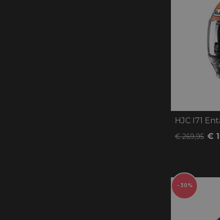
HJC I71 Ent
€ 
€ 269,95
- 30%