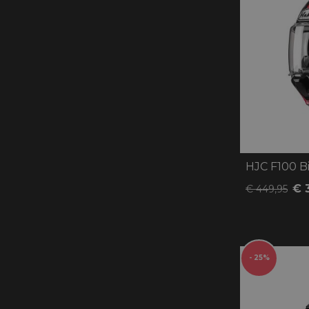
HJC F100 Bi
€ 
€ 449,95
- 25%