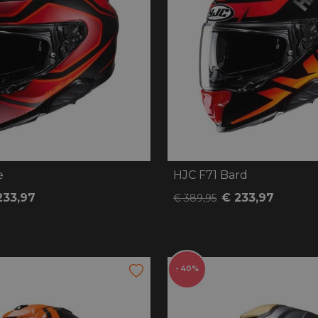
e
HJC F71 Bard
233,97
€ 233,97
€ 389,95
- 40%