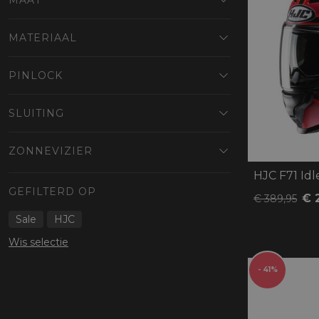
MAAT
MATERIAAL
PINLOCK
SLUITING
ZONNEVIZIER
HJC F71 Idl
GEFILTERD OP
€ 
€ 389,95
Sale
HJC
Wis selectie
- 41%