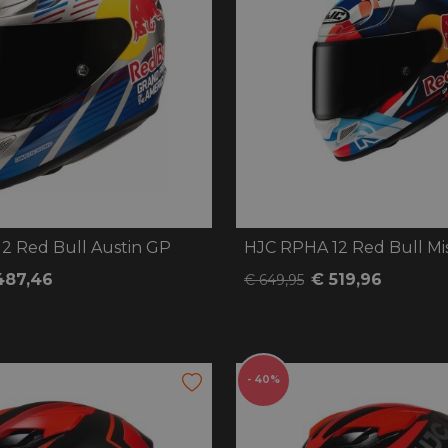
handschoenen
Sl
All-Season
Te
handschoenen
Verwarmde
handschoenen
2 Red Bull Austin GP
HJC RPHA 12 Red Bull M
487,46
€ 519,96
€ 649,95
- 40%