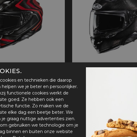
OKIES.
rbon Nevio zwart/rood
HJC F71 Carbon
cookies en technieken die daarop
349,96
€ 321,96
€ 459,95
en helpen we je beter en persoonlijker.
zij functionele cookies werkt de
ite goed. Ze hebben ook een
ytische functie. Zo maken we de
ite elke dag een beetje beter. We
- 20%
n je graag nuttige advertenties zien.
om gebruiken we technologie om je
ag binnen en buiten onze website