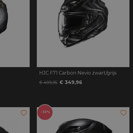
HJC F71 Carbon Nevio zwart/grijs
€ 349,96
€ 499,95
- 30%