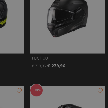
HJC i100
€ 239,96
€ 319,95
- 20%