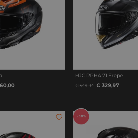
a
HJC RPHA 71 Frepe
160,00
€ 329,97
€ 549,94
- 30%