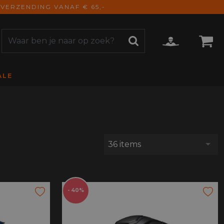
VERZENDING VANAF € 65,-
ALE
ZOEKEN
CCESSOIRES
e Accessoires
vigatie
derhoud
36 items
mmunicatie
gage
versen
ktra
- 40%
torhoezen
derdelen