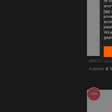
te v
anon
hier
priv
acce
plaa
Wil 
gepl
HJC i71 Sim
€ 
€ 269,95
- 25%