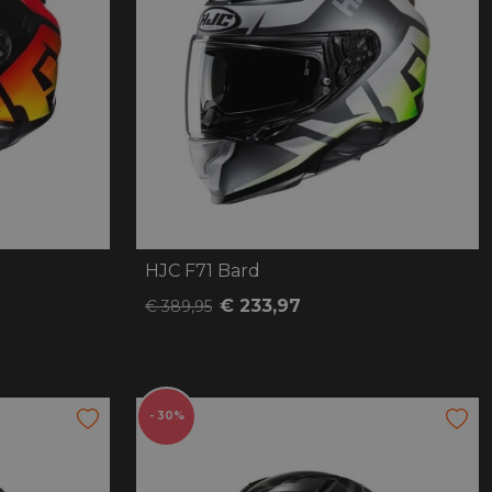
HJC F71 Bard
€ 233,97
€ 389,95
- 30%