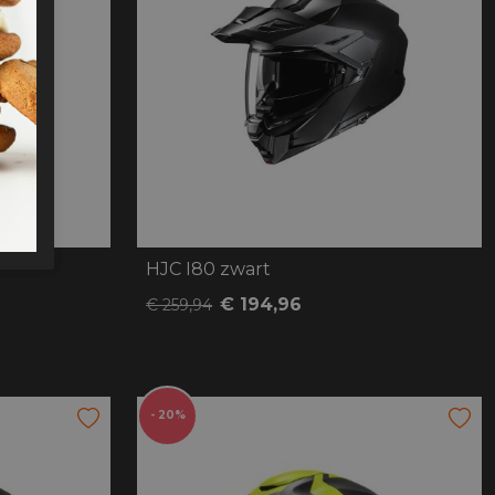
HJC I80 zwart
€ 194,96
€ 259,94
- 20%