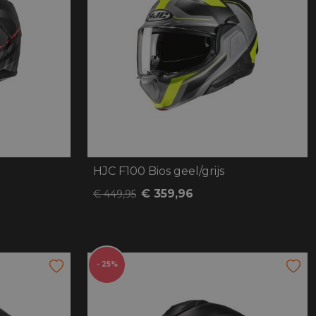
HJC F100 Bios geel/grijs
€ 359,96
€ 449,95
- 25%