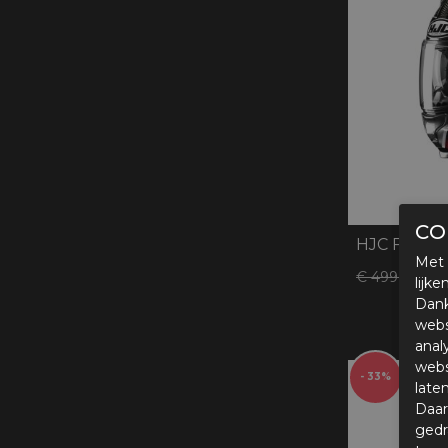
CO
HJC F71 Ca
Met 
€ 
€ 499,95
lijk
Dank
webs
anal
webs
- 33%
late
Daar
gedr