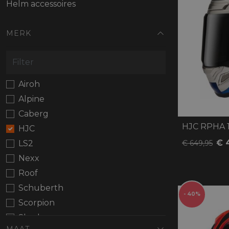
Protectie
Helm accessoires
Airbags
MERK
Airoh
Alpine
Caberg
HJC RPHA 1
HJC
€ 
€ 649,95
LS2
Nexx
Roof
Schuberth
- 40%
Scorpion
Shark