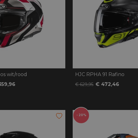
os wit/rood
HJC RPHA 91 Rafino
359,96
€ 472,46
€ 629,95
- 20%