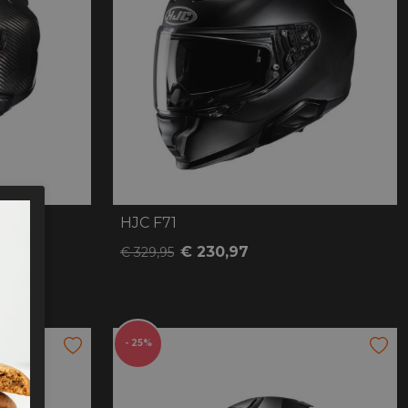
HJC F71
€ 230,97
€ 329,95
- 25%