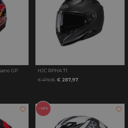
oten
lefoon
isano GP
HJC RPHA 71
€ 287,97
€ 479,95
- 40%