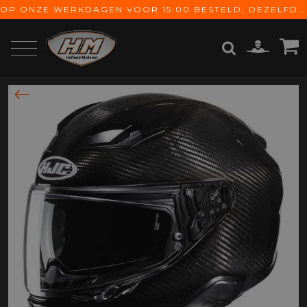
OP ONZE WERKDAGEN VOOR 15:00 BESTELD, DEZELFDE DAG VERZONDEN! GRATIS VERZENDING VANAF € 65,-
ZOEKEN