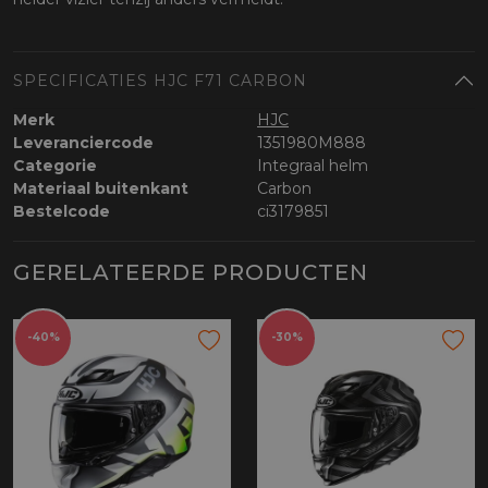
SPECIFICATIES HJC F71 CARBON
Merk
HJC
Leveranciercode
1351980M888
Categorie
Integraal helm
Materiaal buitenkant
Carbon
Bestelcode
ci3179851
GERELATEERDE PRODUCTEN
-40%
-30%