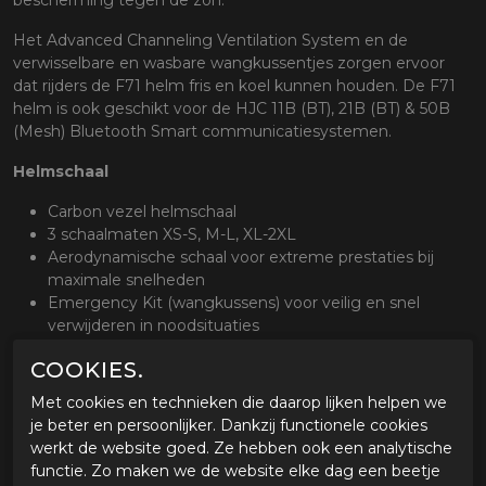
bescherming tegen de zon.
Het Advanced Channeling Ventilation System en de
verwisselbare en wasbare wangkussentjes zorgen ervoor
dat rijders de F71 helm fris en koel kunnen houden. De F71
helm is ook geschikt voor de HJC 11B (BT), 21B (BT) & 50B
(Mesh) Bluetooth Smart communicatiesystemen.
Helmschaal
Carbon vezel helmschaal
3 schaalmaten XS-S, M-L, XL-2XL
Aerodynamische schaal voor extreme prestaties bij
maximale snelheden
Emergency Kit (wangkussens) voor veilig en snel
verwijderen in noodsituaties
Dubbel-D sluiting
COOKIES.
Homologatie: ECE 22.06
Gewicht circa 1450 g (+/- 50 g)
Met cookies en technieken die daarop lijken helpen we
je beter en persoonlijker. Dankzij functionele cookies
Vizier
werkt de website goed. Ze hebben ook een analytische
functie. Zo maken we de website elke dag een beetje
HJ-38 Pinlock voorbereid helder vizier