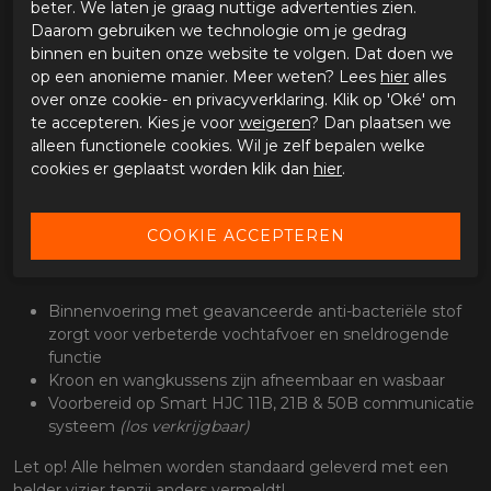
beter. We laten je graag nuttige advertenties zien.
Inclusief Pinlock Lens DKS466
Daarom gebruiken we technologie om je gedrag
HJ-V12 geïntegreerd zonnevizier
binnen en buiten onze website te volgen. Dat doen we
Dynamisch Multi-Step zonnevizier voor optimale positie
op een anonieme manier. Meer weten? Lees
hier
alles
(3-step)
over onze cookie- en privacyverklaring. Klik op 'Oké' om
Ventilatie
te accepteren. Kies je voor
weigeren
? Dan plaatsen we
alleen functionele cookies. Wil je zelf bepalen welke
"ACS Advanced Channeling Ventilatiesysteem
cookies er geplaatst worden klik dan
hier
.
Volledige luchtstroom van voor naar achter voert
warmte en vocht naar boven en naar buiten
3 ventilatieopeningen achter en 2 luchtuitlaten achter
Interieur
Binnenvoering met geavanceerde anti-bacteriële stof
zorgt voor verbeterde vochtafvoer en sneldrogende
functie
Kroon en wangkussens zijn afneembaar en wasbaar
Voorbereid op Smart HJC 11B, 21B & 50B communicatie
systeem
(los verkrijgbaar)
Let op! Alle helmen worden standaard geleverd met een
helder vizier tenzij anders vermeldt!