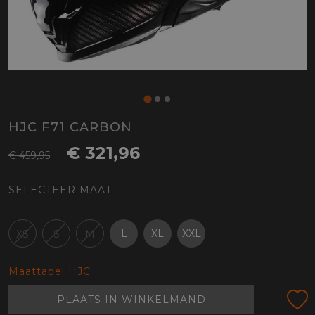
HJC F71 CARBON
€ 321,96
€ 459,95
SELECTEER MAAT
L
XL
XXL
XS
S
M
Maattabel HJC
PLAATS IN WINKELMAND