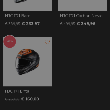
HJC F71 Bard
HJC F71 Carbon Nevio zwart/grijs
€ 233,97
€ 349,96
€ 389,95
€ 499,95
-41%
HJC I71 Enta
€ 160,00
€ 269,95