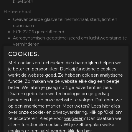
bluetooth
Helmschaal
Geavanceerde glasvezel helmschaal, sterk, licht en
duurzaam
ECE 22.06 gecertificeerd
Aerodynamisch geoptimaliseerd om luchtweerstand te
verminderen
COOKIES.
Binnenvoering & ventilatie
Uitneembare en wasbare Silvercool binnenvoering &
Met cookies en technieken die daarop lijken helpen we
wangstukken
je beter en persoonlijker. Dankzij functionele cookies
ACS ventilatie zorgt voor afvoer van warme en vochtige
werkt de website goed. Ze hebben ook een analytische
lucht
functie. Zo maken we de website elke dag een beetje
Maximale airflow dankzij drie luchtinlaten en één
beter. We laten je graag nuttige advertenties zien.
luchtuitlaat
Daarom gebruiken we technologie om je gedrag
binnen en buiten onze website te volgen. Dat doen we
Vizier
op een anonieme manier. Meer weten? Lees
hier
alles
Standaard helder vizier
over onze cookie- en privacyverklaring. Klik op 'Oké' om
Geïntegreerd zonnevizier
te accepteren. Kies je voor
weigeren
? Dan plaatsen we
alleen functionele cookies. Wil je zelf bepalen welke
Kinband
cookies er geplaatst worden klik dan
hier
.