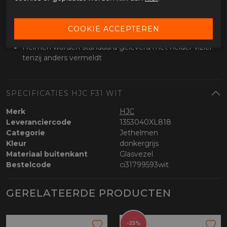
Micro-lock ratelsluiting
Extra's
Diverse tinten vizieren verkrijgbaar
Helmen worden standaard geleverd met helder vizier
tenzij anders vermeldt
SPECIFICATIES HJC F31 WIT
Merk
HJC
Leveranciercode
1353040XL818
Categorie
Jethelmen
Kleur
donkergrijs
Materiaal buitenkant
Glasvezel
Bestelcode
ci31799593wit
GERELATEERDE PRODUCTEN
-25%