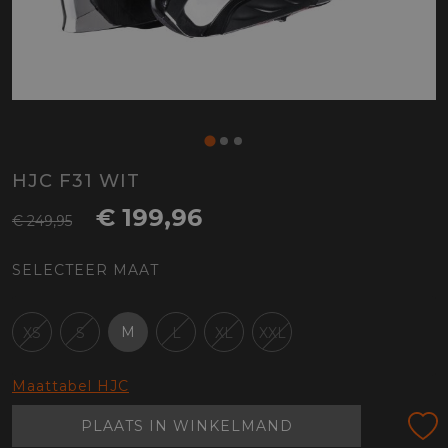
HJC F31 WIT
€ 199,96
€ 249,95
SELECTEER MAAT
M
XS
S
L
XL
XXL
Maattabel HJC
PLAATS IN WINKELMAND