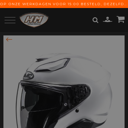
OP ONZE WERKDAGEN VOOR 15:00 BESTELD, DEZELFDE DAG VERZONDEN! GRATIS VERZENDING VANAF € 65,-
ZOEKEN