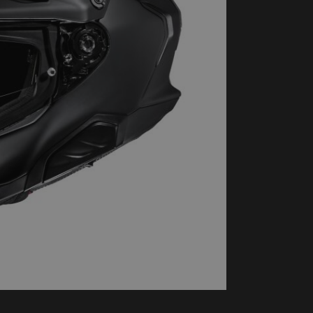
handschoenen
Sl
All-Season
Te
handschoenen
Verwarmde
handschoenen