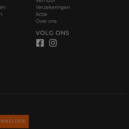
Verhuur
nen
Verzekeringen
n
Actie
Over ons
VOLG ONS
ANMELDEN