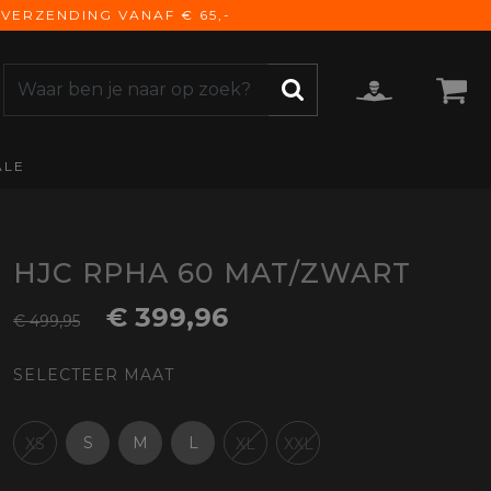
VERZENDING VANAF € 65,-
ALE
ZOEKEN
CCESSOIRES
e Accessoires
vigatie
HJC RPHA 60 MAT/ZWART
derhoud
€ 399,96
€ 499,95
mmunicatie
gage
SELECTEER MAAT
versen
ktra
torhoezen
S
M
L
XS
XL
XXL
derdelen