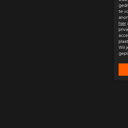
gedr
te v
anon
hier
priv
acce
plaa
Wil 
gepl