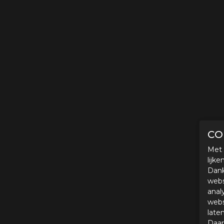
CO
Met 
lijk
Dank
webs
anal
webs
late
Daar