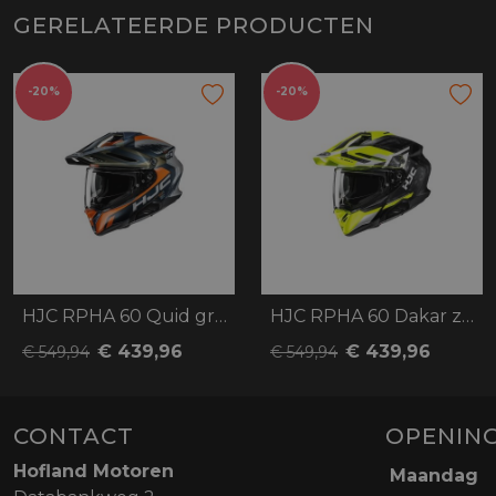
GERELATEERDE PRODUCTEN
-20%
-20%
HJC RPHA 60 Quid groen/oranje
HJC RPHA 60 Dakar zwart/geel
€ 439,96
€ 439,96
€ 549,94
€ 549,94
CONTACT
OPENING
Hofland Motoren
Maandag