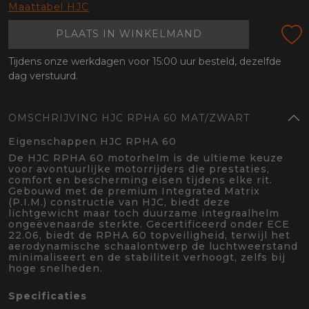
oten
Maattabel HJC
lefoon
PLAATS IN WINKELMAND
Tijdens onze werkdagen voor 15:00 uur besteld, dezelfde
dag verstuurd.
OMSCHRIJVING HJC RPHA 60 MAT/ZWART
Eigenschappen HJC RPHA 60
De HJC RPHA 60 motorhelm is de ultieme keuze
voor avontuurlijke motorrijders die prestaties,
comfort en bescherming eisen tijdens elke rit.
Gebouwd met de premium Integrated Matrix
(P.I.M.) constructie van HJC, biedt deze
lichtgewicht maar toch duurzame integraalhelm
ongeëvenaarde sterkte. Gecertificeerd onder ECE
22.06, biedt de RPHA 60 topveiligheid, terwijl het
aerodynamische schaalontwerp de luchtweerstand
minimaliseert en de stabiliteit verhoogt, zelfs bij
hoge snelheden.
Specificaties