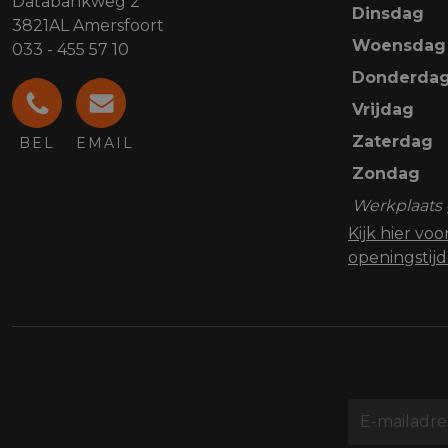
Databankweg 2
Dinsdag
3821AL Amersfoort
Woensdag
033 - 455 57 10
Donderda
Vrijdag
Zaterdag
BEL
EMAIL
Zondag
Werkplaats 
Kijk hier vo
openingstij