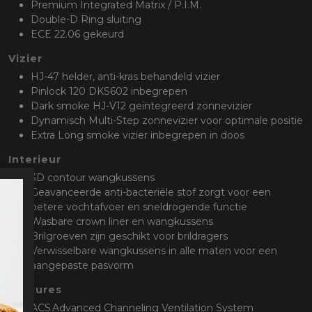
Premium Integrated Matrix / P.I.M.
Double-D Ring sluiting
ECE 22.06 gekeurd
Vizier
HJ-47 helder, anti-kras behandeld vizier
Pinlock 120 DKS602 inbegrepen
Dark smoke HJ-V12 geïntegreerd zonnevizier
Dynamisch Multi-Step zonnevizier voor optimale positie
Extra Long smoke vizier inbegrepen in doos
Interieur
3D contour wangkussens
Geavanceerde anti-bacteriële stof zorgt voor een
betere vochtafvoer en sneldrogende functie
Wasbare crown liner en wangkussens
Brilgroeven zijn geschikt voor brildragers
Verwisselbare wangkussens in alle maten voor een
aangepaste pasvorm
Features
ACS Advanced Channeling Ventilation System