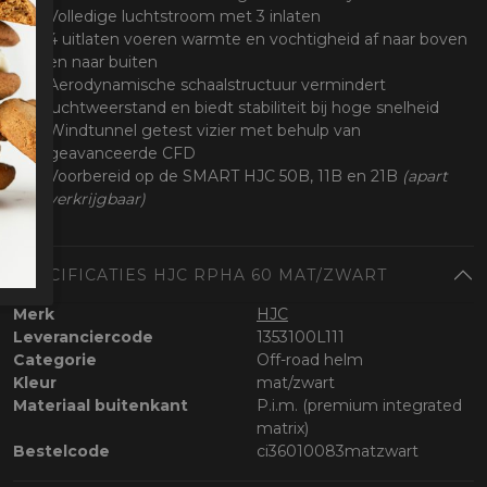
Volledige luchtstroom met 3 inlaten
4 uitlaten voeren warmte en vochtigheid af naar boven
en naar buiten
Aerodynamische schaalstructuur vermindert
luchtweerstand en biedt stabiliteit bij hoge snelheid
Windtunnel getest vizier met behulp van
geavanceerde CFD
Voorbereid op de SMART HJC 50B, 11B en 21B
(apart
verkrijgbaar)
SPECIFICATIES HJC RPHA 60 MAT/ZWART
Merk
HJC
Leveranciercode
1353100L111
Categorie
Off-road helm
Kleur
mat/zwart
Materiaal buitenkant
P.i.m. (premium integrated
matrix)
Bestelcode
ci36010083matzwart