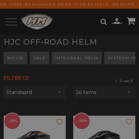
OP ONZE WERKDAGEN VOOR 15:00 BESTELD, DEZELFDE DAG VERZONDEN! GRATIS VERZENDING VANAF € 65,-
HJC OFF-ROAD HELM
ZOEKEN
NIEUW
SALE
INTEGRAAL HELM
SYSTEEM HE
FILTER
1
1 - 3 van 3
Standaard
36 items
- 20%
- 20%