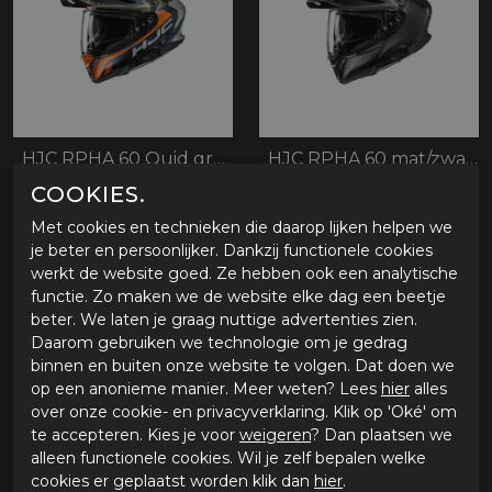
HJC RPHA 60 Quid groen/oranje
HJC RPHA 60 mat/zwart
COOKIES.
€ 439,96
€ 399,96
€ 549,94
€ 499,95
Met cookies en technieken die daarop lijken helpen we
je beter en persoonlijker. Dankzij functionele cookies
werkt de website goed. Ze hebben ook een analytische
functie. Zo maken we de website elke dag een beetje
- 20%
beter. We laten je graag nuttige advertenties zien.
Daarom gebruiken we technologie om je gedrag
binnen en buiten onze website te volgen. Dat doen we
op een anonieme manier. Meer weten? Lees
hier
alles
over onze cookie- en privacyverklaring. Klik op 'Oké' om
te accepteren. Kies je voor
weigeren
? Dan plaatsen we
alleen functionele cookies. Wil je zelf bepalen welke
cookies er geplaatst worden klik dan
hier
.