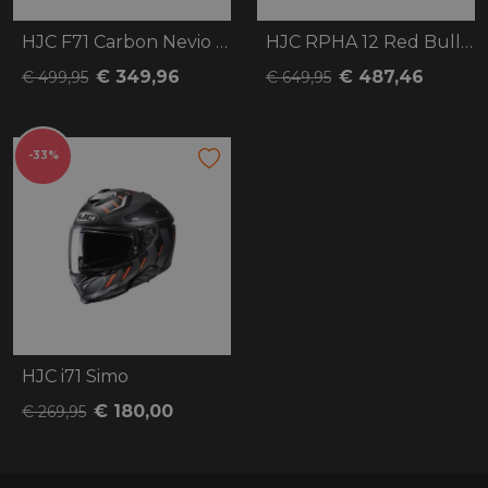
HJC F71 Carbon Nevio zwart/rood
HJC RPHA 12 Red Bull Austin GP
€ 349,96
€ 487,46
€ 499,95
€ 649,95
-33%
HJC i71 Simo
€ 180,00
€ 269,95