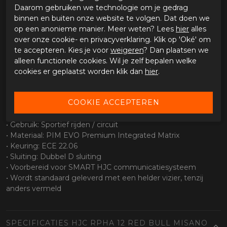
Daarom gebruiken we technologie om je gedrag
• Geschikt voor brildragers
binnen en buiten onze website te volgen. Dat doen we
• Voorbereid voor SMART HJC communicatiesysteem
op een anonieme manier. Meer weten? Lees
hier
alles
Vizier en zicht
over onze cookie- en privacyverklaring. Klik op 'Oké' om
te accepteren. Kies je voor
weigeren
? Dan plaatsen we
• Breed gezichtsveld voor optimaal overzicht
alleen functionele cookies. Wil je zelf bepalen welke
• Pinlock 120 standaard inbegrepen
cookies er geplaatst worden klik dan
hier
.
• Krasbestendig vizier
• Eenvoudig snelwisselsysteem voor het vizier
Specificaties
• Type helm: Sport / racing integraalhelm
• Gebruik: Sportief rijden / circuit
• Materiaal: PIM EVO Premium Integrated Matrix
• Keuring: ECE 22.06
• Sluiting: Dubbel D sluiting
• Voorbereid voor SMART HJC communicatiesysteem
• Wordt standaard geleverd met een helder vizier, tenzij
anders vermeld
SPECIFICATIES HJC RPHA 12 RED BULL MISANO