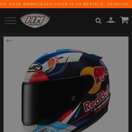
OP ONZE WERKDAGEN VOOR 15:00 BESTELD, DEZELFDE DAG VERZONDEN! GRATIS VERZENDING VANAF € 65,-
ZOEKEN