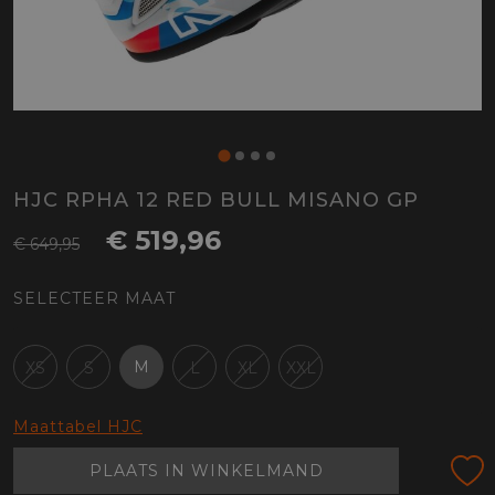
HJC RPHA 12 RED BULL MISANO GP
€ 519,96
€ 649,95
SELECTEER MAAT
M
XS
S
L
XL
XXL
Maattabel HJC
PLAATS IN WINKELMAND