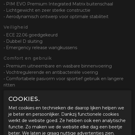
• PIM EVO Premium Integrated Matrix buitenschaal
• Lichtgewicht en zeer sterke constructie
• Aerodynamisch ontwerp voor optimale stabiliteit
Veiligheid
• ECE 22.06 goedgekeurd
• Dubbel D sluiting
• Emergency release wangkussens
Comfort en gebruik
• Premium uitneembare en wasbare binnenvoering
• Vochtregulerende en antibacteriële voering
• Comfortabele pasvorm voor sportief gebruik en langere
ritten
Ventilatie
COOKIES.
• Geavanceerd ACS ventilatiesysteem
Met cookies en technieken die daarop lijken helpen we
• Optimale luchtcirculatie voor verkoeling en vochtafvoer
je beter en persoonlijker. Dankzij functionele cookies
Pasvorm en systeem
werkt de website goed. Ze hebben ook een analytische
functie. Zo maken we de website elke dag een beetje
• Geoptimaliseerde aerodynamica voor minder lift en
beter. We laten je graag nuttige advertenties zien.
stabiliteit