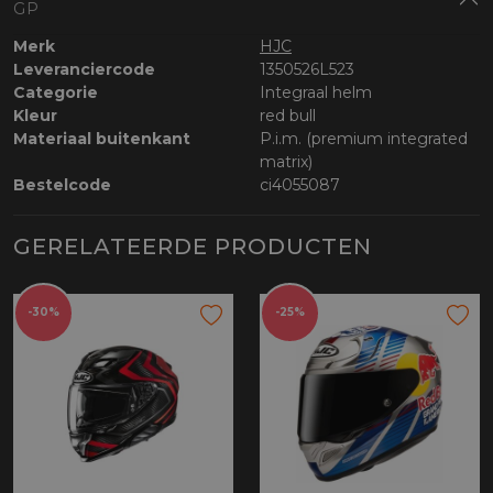
GP
Merk
HJC
Leveranciercode
1350526L523
Categorie
Integraal helm
Kleur
red bull
Materiaal buitenkant
P.i.m. (premium integrated
matrix)
Bestelcode
ci4055087
GERELATEERDE PRODUCTEN
-30%
-25%