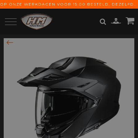
OP ONZE WERKDAGEN VOOR 15:00 BESTELD, DEZELFDE DAG VERZONDEN! GRATIS VERZENDING VANAF € 65,-
ZOEKEN