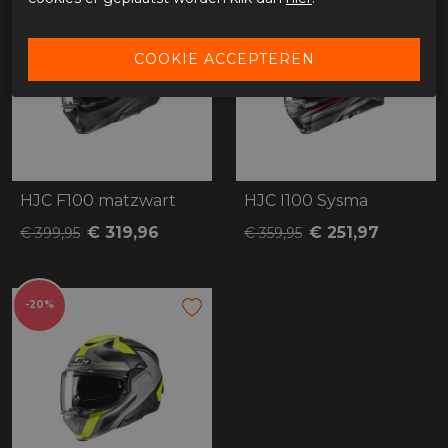
HJC F100 matzwart
HJC I100 Sysma
€ 319,96
€ 251,97
€ 399,95
€ 359,95
-20%