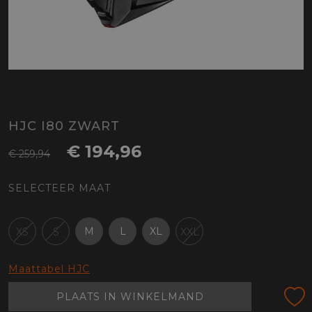
HJC I80 ZWART
€ 194,96
€ 259,94
SELECTEER MAAT
M
L
XL
XS
S
XXL
Maattabel HJC
PLAATS IN WINKELMAND