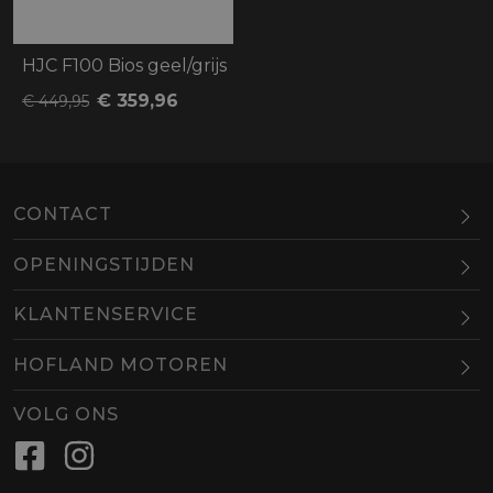
HJC F100 Bios geel/grijs
€ 359,96
€ 449,95
CONTACT
OPENINGSTIJDEN
Maandag
Gesloten
KLANTENSERVICE
Dinsdag
10.00-18.00
HOFLAND MOTOREN
Woensdag
10.00-18.00
BEL
EMAIL
Donderdag
10.00-18.00
VOLG ONS
Vrijdag
10.00-18.00
Zaterdag
09.00-16.00