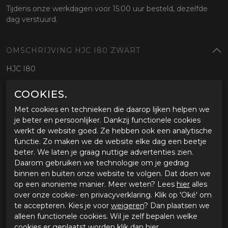
Tijdens onze werkdagen voor 15:00 uur besteld, dezelfde
dag verstuurd.
OMSCHRIJVING HJC I80 ZWART
HJC I80
COOKIES.
SPECIFICATIES HJC I80 ZWART
Met cookies en technieken die daarop lijken helpen we
Merk
HJC
je beter en persoonlijker. Dankzij functionele cookies
Leveranciercode
1353200L111
werkt de website goed. Ze hebben ook een analytische
Categorie
Systeem helm
functie. Zo maken we de website elke dag een beetje
Kleur
zwart
beter. We laten je graag nuttige advertenties zien.
Materiaal buitenkant
Polycarbonaat
Daarom gebruiken we technologie om je gedrag
Bestelcode
ci36011453zwart
binnen en buiten onze website te volgen. Dat doen we
op een anonieme manier. Meer weten? Lees
hier
alles
over onze cookie- en privacyverklaring. Klik op 'Oké' om
GERELATEERDE PRODUCTEN
te accepteren. Kies je voor
weigeren
? Dan plaatsen we
alleen functionele cookies. Wil je zelf bepalen welke
cookies er geplaatst worden klik dan
hier
.
-20%
-30%