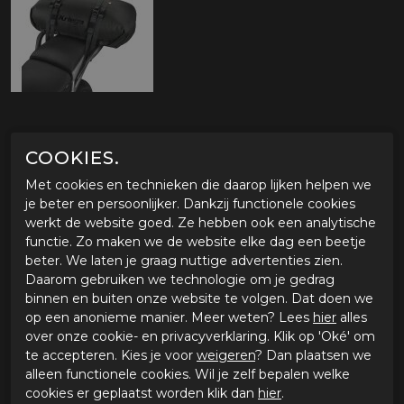
OMSCHRIJVING ZADELTAS KRIEGA ROLLPACK
COOKIES.
40 BRUIN/BEIGE
Met cookies en technieken die daarop lijken helpen we
Eigenschappen Kriega Rollpack 40
je beter en persoonlijker. Dankzij functionele cookies
420D duurzame Cordura-lite constructie
werkt de website goed. Ze hebben ook een analytische
Waterdichte, lichtgewicht zadeltas
functie. Zo maken we de website elke dag een beetje
Dubbele roll-top sluiting
beter. We laten je graag nuttige advertenties zien.
Uitneembare waterdichte witte voering
Daarom gebruiken we technologie om je gedrag
Versterkte geïntegreerde riembevestigingen
binnen en buiten onze website te volgen. Dat doen we
Gespen met goede grip
op een anonieme manier. Meer weten? Lees
hier
alles
Compressie riemen
over onze cookie- en privacyverklaring. Klik op 'Oké' om
Aircraft grade hooks
te accepteren. Kies je voor
weigeren
? Dan plaatsen we
Inclusief 4x subframe loops
alleen functionele cookies. Wil je zelf bepalen welke
Universele pasvorm voor elk type motor
cookies er geplaatst worden klik dan
hier
.