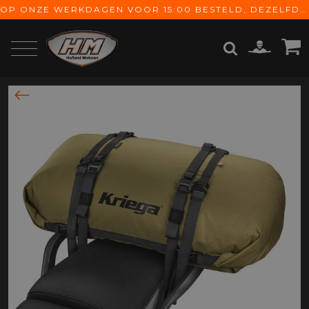
OP ONZE WERKDAGEN VOOR 15:00 BESTELD, DEZELFDE DAG VERZONDEN! GRATIS VERZENDING VANAF € 65,-
ZOEKEN