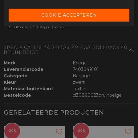
Gemakkelijk te monteren op een bagagedrager of
achterzadel
Maximale inhoud - 40 liter
Afmetingen 225mm x 300mm x 600mm
Gewicht - 858g / 30.2oz
SPECIFICATIES ZADELTAS KRIEGA ROLLPACK 40
BRUIN/BEIGE
Merk
Kriega
Leveranciercode
7403049101
Categorie
Bagage
Kleur
zwart
Materiaal buitenkant
Textiel
Bestelcode
ci30890023bruinbeige
GERELATEERDE PRODUCTEN
-20%
-20%