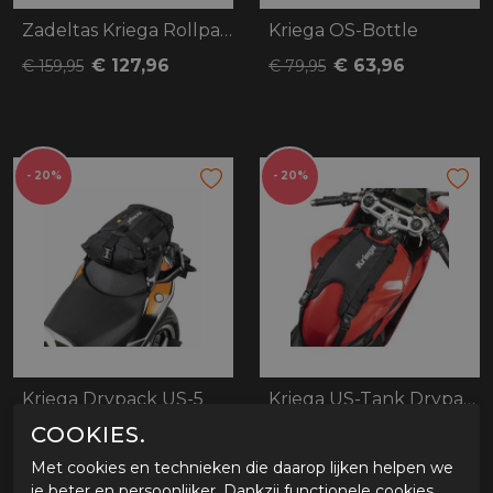
Zadeltas Kriega Rollpack 20 zwart
Kriega OS-Bottle
€ 127,96
€ 63,96
€ 159,95
€ 79,95
- 20%
- 20%
Kriega Drypack US-5
Kriega US-Tank Drypack convert
COOKIES.
€ 87,96
€ 39,96
€ 109,95
€ 49,95
Met cookies en technieken die daarop lijken helpen we
je beter en persoonlijker. Dankzij functionele cookies