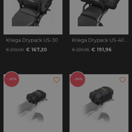
Kriega Drypack US-30
Kriega Drypack US-40 Rackpack
€ 167,20
€ 191,96
€ 219,00
€ 239,95
- 20%
- 20%