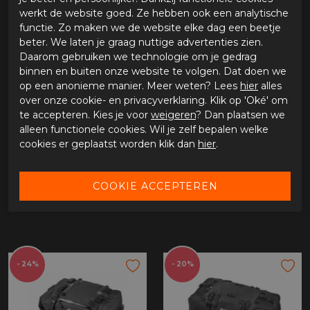
werkt de website goed. Ze hebben ook een analytische
functie. Zo maken we de website elke dag een beetje
- 20%
- 20%
beter. We laten je graag nuttige advertenties zien.
Daarom gebruiken we technologie om je gedrag
binnen en buiten onze website te volgen. Dat doen we
op een anonieme manier. Meer weten? Lees
hier
alles
over onze cookie- en privacyverklaring. Klik op 'Oké' om
te accepteren. Kies je voor
weigeren
? Dan plaatsen we
alleen functionele cookies. Wil je zelf bepalen welke
cookies er geplaatst worden klik dan
hier
.
Kriega Drypack US-10
Kriega Drypack US-20
€ 103,96
€ 148,00
€ 129,95
€ 185,00
- 24%
- 20%