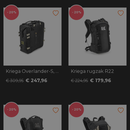
- 20%
- 20%
Kriega Overlander-S, OS-22
Kriega rugzak R22
€ 247,96
€ 179,96
€ 309,95
€ 224,95
- 20%
- 20%