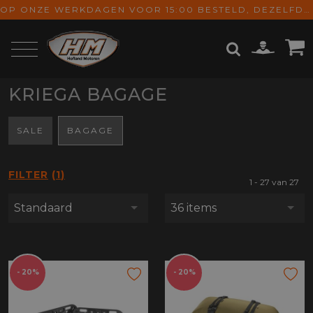
OP ONZE WERKDAGEN VOOR 15:00 BESTELD, DEZELFDE DAG VERZONDEN! GRATIS VERZENDING VANAF € 65,-
KRIEGA BAGAGE
ZOEKEN
SALE
BAGAGE
FILTER
1
1 - 27 van 27
Standaard
36 items
- 20%
- 20%