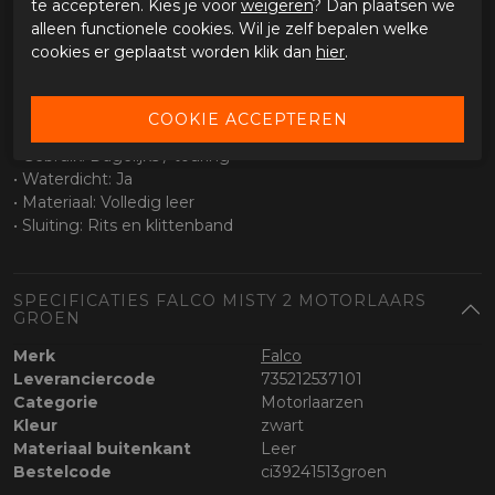
te accepteren. Kies je voor
weigeren
? Dan plaatsen we
• Waterdicht membraan
alleen functionele cookies. Wil je zelf bepalen welke
• Geschikt voor wisselende weersomstandigheden
cookies er geplaatst worden klik dan
hier
.
• Ademend voor extra comfort
Specificaties
• Type laars: Dames / touring
• Gebruik: Dagelijks / touring
• Waterdicht: Ja
• Materiaal: Volledig leer
• Sluiting: Rits en klittenband
SPECIFICATIES FALCO MISTY 2 MOTORLAARS
GROEN
Merk
Falco
Leveranciercode
735212537101
Categorie
Motorlaarzen
Kleur
zwart
Materiaal buitenkant
Leer
Bestelcode
ci39241513groen