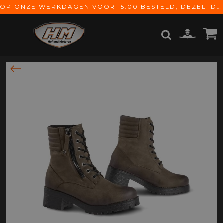
OP ONZE WERKDAGEN VOOR 15:00 BESTELD, DEZELFDE DAG VERZONDEN! GRATIS VERZENDING VANAF € 65,-
ZOEKEN