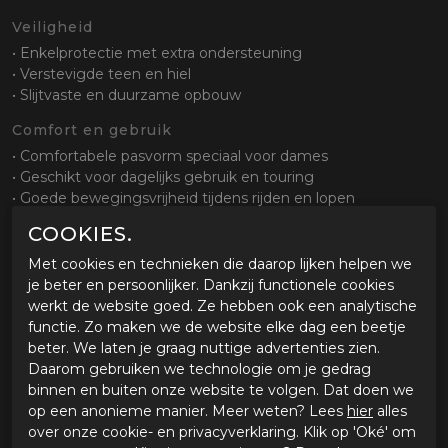
Veiligheid
• Enkelprotectie met extra ondersteuning
• Verstevigde teen en hiel
• Slijtvaste en duurzame opbouw
Comfort en gebruik
• Comfortabele pasvorm speciaal voor dames
• Geschikt voor dagelijks gebruik en touring
• Goede bewegingsvrijheid tijdens rijden en lopen
COOKIES.
Sluiting en pasvorm
• Ritssluiting met klittenband afdekking
Met cookies en technieken die daarop lijken helpen we
• Eenvoudig aan en uit te trekken
je beter en persoonlijker. Dankzij functionele cookies
• Goede aansluiting rond enkel en kuit
werkt de website goed. Ze hebben ook een analytische
functie. Zo maken we de website elke dag een beetje
Zool en grip
beter. We laten je graag nuttige advertenties zien.
• Slijtvaste zool met gripprofiel
Daarom gebruiken we technologie om je gedrag
• Goede grip op verschillende ondergronden
binnen en buiten onze website te volgen. Dat doen we
• Stabiel bij stilstand
op een anonieme manier. Meer weten? Lees
hier
alles
over onze cookie- en privacyverklaring. Klik op 'Oké' om
Waterdichtheid