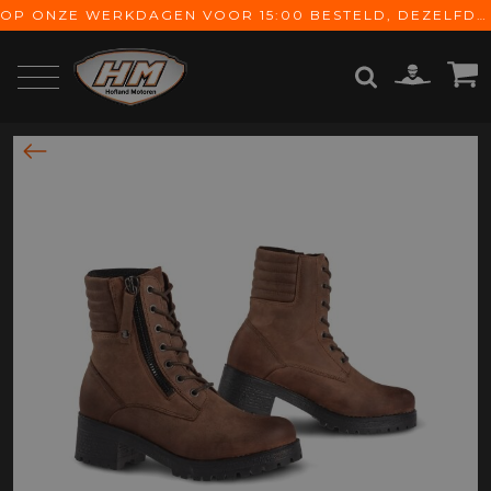
OP ONZE WERKDAGEN VOOR 15:00 BESTELD, DEZELFDE DAG VERZONDEN! GRATIS VERZENDING VANAF € 65,-
ZOEKEN