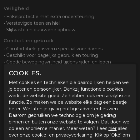
Veiligheid
• Enkelprotectie met extra ondersteuning
• Verstevigde teen en hiel
• Slijtvaste en duurzame opbouw
Comfort en gebruik
• Comfortabele pasvorm speciaal voor dames
• Geschikt voor dagelijks gebruik en touring
• Goede bewegingsvrijheid tijdens rijden en lopen
COOKIES.
Sluiting en pasvorm
• Ritssluiting met klittenband afdekking
Met cookies en technieken die daarop lijken helpen we
• Eenvoudig aan en uit te trekken
je beter en persoonlijker. Dankzij functionele cookies
• Goede aansluiting rond enkel en kuit
werkt de website goed. Ze hebben ook een analytische
functie. Zo maken we de website elke dag een beetje
Zool en grip
beter. We laten je graag nuttige advertenties zien.
• Slijtvaste zool met gripprofiel
Daarom gebruiken we technologie om je gedrag
• Goede grip op verschillende ondergronden
binnen en buiten onze website te volgen. Dat doen we
• Stabiel bij stilstand
op een anonieme manier. Meer weten? Lees
hier
alles
over onze cookie- en privacyverklaring. Klik op 'Oké' om
Waterdichtheid