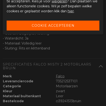
te accepteren. Kies je voor
weigeren
? Dan plaatsen we
• Waterdicht membraan
alleen functionele cookies. Wil je zelf bepalen welke
• Geschikt voor wisselende weersomstandigheden
cookies er geplaatst worden klik dan
hier
.
• Ademend voor extra comfort
Specificaties
• Type laars: Dames / touring
• Gebruik: Dagelijks / touring
• Waterdicht: Ja
• Materiaal: Volledig leer
• Sluiting: Rits en klittenband
SPECIFICATIES FALCO MISTY 2 MOTORLAARS
BRUIN
Merk
Falco
Leveranciercode
735212537101
Categorie
Motorlaarzen
Kleur
zwart
Materiaal buitenkant
Leer
Bestelcode
ci39241513bruin