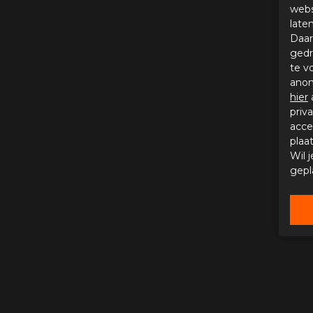
webs
late
Daar
gedr
te v
anon
hier
priv
acce
plaa
Wil 
gepl