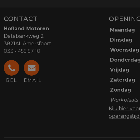
CONTACT
OPENING
Hofland Motoren
Maandag
Databankweg 2
Dinsdag
3821AL Amersfoort
Woensdag
033 - 455 57 10
Donderda
Vrijdag
Zaterdag
BEL
EMAIL
Zondag
Werkplaats 
Kijk hier vo
openingstij