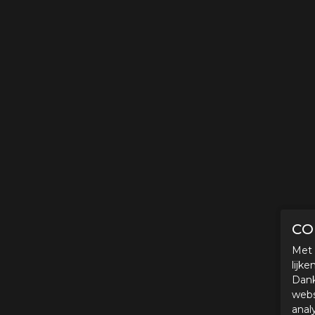
CO
Met 
lijk
Dank
webs
anal