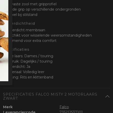
• Slijtvaste zool met gripprofiel
• Goede grip op verschillende ondergronden
• Stabiel bij stilstand
Waterdichtheid
• Waterdicht membraan
• Geschikt voor wisselende weersomstandigheden
• Ademend voor extra comfort
Specificaties
• Type laars: Dames / touring
• Gebruik: Dagelijks / touring
• Waterdicht: Ja
• Materiaal: Volledig leer
• Sluiting: Rits en klittenband
SPECIFICATIES FALCO MISTY 2 MOTORLAARS
ZWART
Merk
Falco
Leveranciercode
735212537101