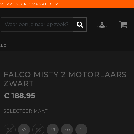
VERZENDING VANAF € 65,-
ALE
ZOEKEN
CCESSOIRES
e Accessoires
vigatie
FALCO MISTY 2 MOTORLAARS
derhoud
ZWART
mmunicatie
€ 188,95
gage
versen
SELECTEER MAAT
ktra
torhoezen
derdelen
37
39
40
41
36
38