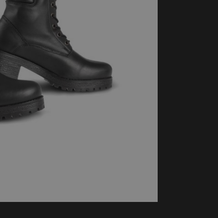
handschoenen
Sl
All-Season
Te
handschoenen
Verwarmde
handschoenen