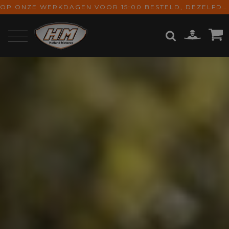
OP ONZE WERKDAGEN VOOR 15:00 BESTELD, DEZELFDE DAG VERZONDEN! GRATIS VERZENDING VANAF € 65,-
ZOEKEN