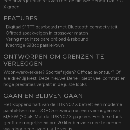
een onvergetelijke reis van met de nieuwe Benelli TRK 702
X groen.
FEATURES
• Digitaal 5" TFT-dashboard met Bluetooth connectiviteit
• Offroad spaakvelgen in crossover maten
• Vering met instelbare préload & rebound
• Krachtige 698cc parallel-twin
ONTWORPEN OM GRENZEN TE
VERLEGGEN
Woon-werkverkeer? Sportief rijden? Offroad avontuur? Of
alle drie? Jij kiest. Deze nieuwe Benelli biedt veel comfort en
hoge prestaties verpakt in de juiste looks.
GAAN EN BLIJVEN GAAN
Het kloppend hart van de TRK 702 X betreft een moderne
parallel-twin met DOHC-ontwerp met een vermogen van
51,5 kW (70 pk.)Met de TRK 702 X ga je ver. Een forse tank
geeft de mogelijkheid om 20 liter benzine mee te nemen
waardoor geen avontuur te ver is.