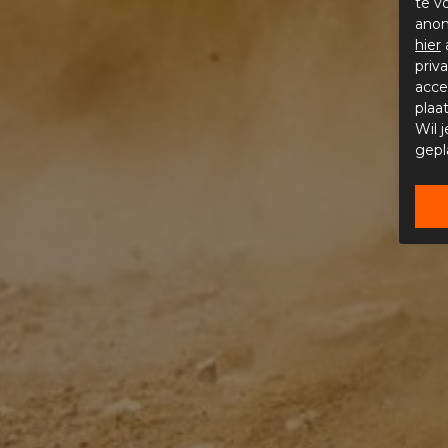
te v
anon
hier
priv
acce
plaa
Wil 
gepl