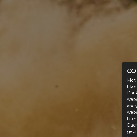
CO
Met 
lijk
Dank
webs
anal
webs
late
Daar
gedr