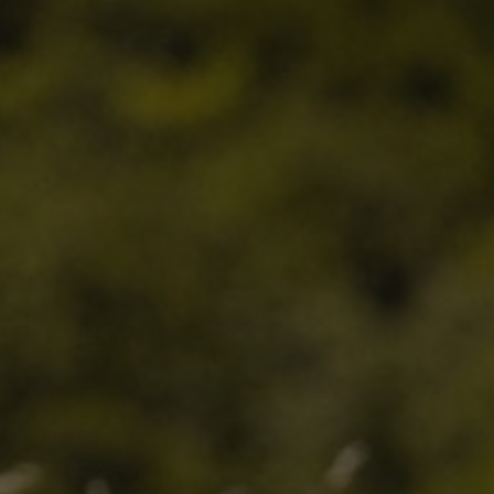
oten
lefoon