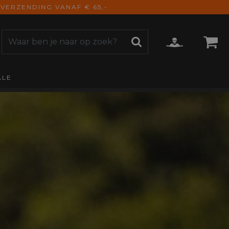
VERZENDING VANAF € 65,-
ALE
ZOEKEN
CCESSOIRES
e Accessoires
vigatie
derhoud
mmunicatie
gage
versen
ktra
torhoezen
derdelen