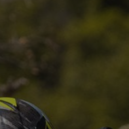
handschoenen
Sl
All-Season
Te
handschoenen
Verwarmde
handschoenen