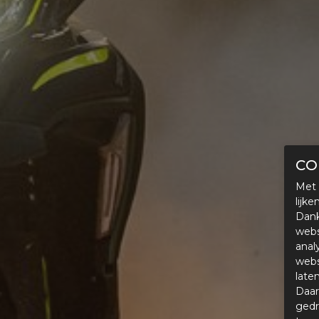
CO
Met 
lijk
Dank
webs
anal
webs
late
Daar
gedr