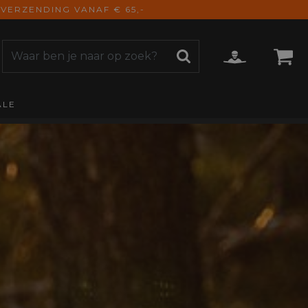
VERZENDING VANAF € 65,-
ALE
ZOEKEN
CCESSOIRES
e Accessoires
vigatie
derhoud
mmunicatie
gage
versen
ktra
torhoezen
derdelen