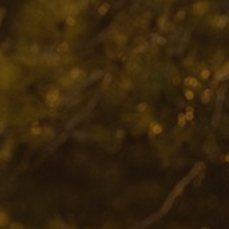
handschoenen
Sl
All-Season
Te
handschoenen
Verwarmde
handschoenen