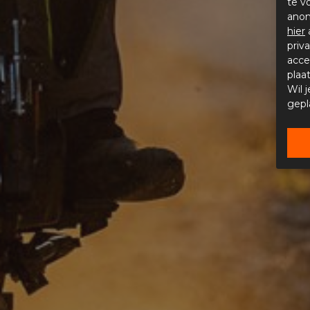
te v
anon
hier
priv
acce
plaa
Wil 
gepl