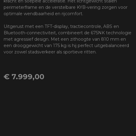
kracht en soepele acceleratie. Het lichtgewicht stalen
perimeterframe en de verstelbare KYB-vering zorgen voor
optimale wendbaarheid en rijcomfort.
Uitgerust met een TFT-display, tractiecontrole, ABS en
Bluetooth-connectiviteit, combineert de 675NK technologie
met agressief design. Met een zithoogte van 810 mm en
een drooggewicht van 175 kg is hij perfect uitgebalanceerd
voor zowel stadsverkeer als sportieve ritten.
€ 7.999,00