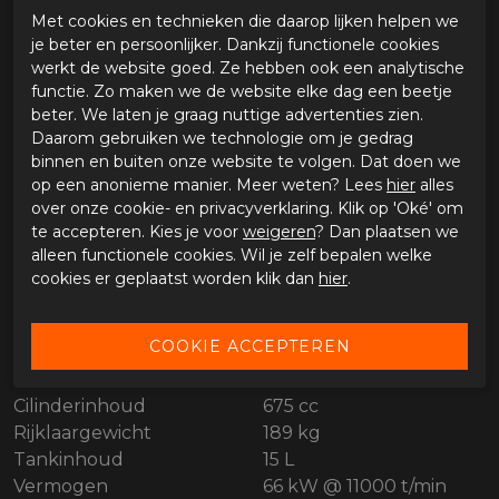
Met cookies en technieken die daarop lijken helpen we
je beter en persoonlijker. Dankzij functionele cookies
werkt de website goed. Ze hebben ook een analytische
functie. Zo maken we de website elke dag een beetje
SPECIFICATIES CFMOTO 675NK
beter. We laten je graag nuttige advertenties zien.
WHITE
Daarom gebruiken we technologie om je gedrag
binnen en buiten onze website te volgen. Dat doen we
op een anonieme manier. Meer weten? Lees
hier
alles
Merk
CFMoto
over onze cookie- en privacyverklaring. Klik op 'Oké' om
Leveranciercode
258675NK00100
te accepteren. Kies je voor
weigeren
? Dan plaatsen we
Categorie
Naked
alleen functionele cookies. Wil je zelf bepalen welke
Kleur
wit
cookies er geplaatst worden klik dan
hier
.
Materiaal buitenkant
Bestelcode
65524953258675nk00100
Afmetingen
2020 mm / 849 mm /
1155 mm
Cilinderinhoud
675 cc
Rijklaargewicht
189 kg
Tankinhoud
15 L
Vermogen
66 kW @ 11000 t/min