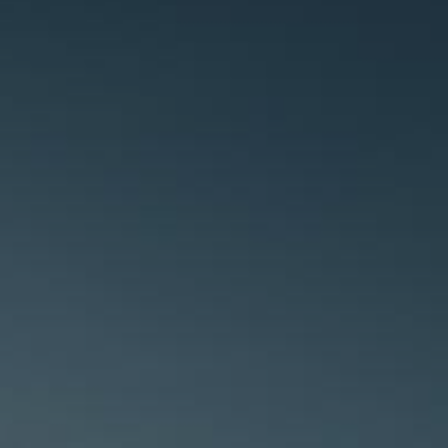
oten
lefoon