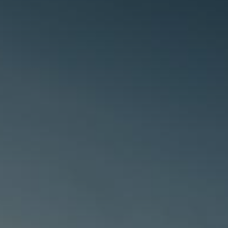
handschoenen
Sl
All-Season
Te
handschoenen
Verwarmde
handschoenen