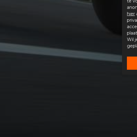
te v
anon
hier
priv
acce
plaa
Wil 
gepl