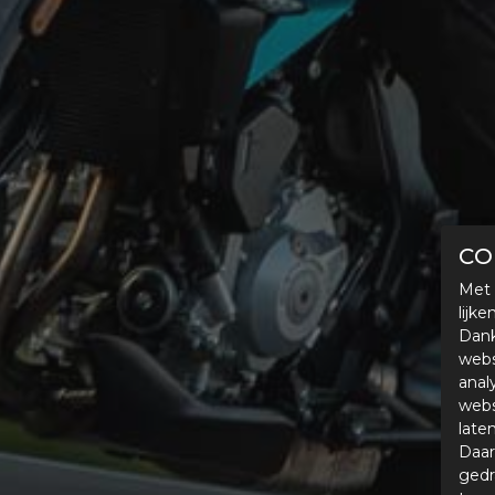
CO
Met 
lijk
Dank
webs
anal
webs
late
Daar
gedr