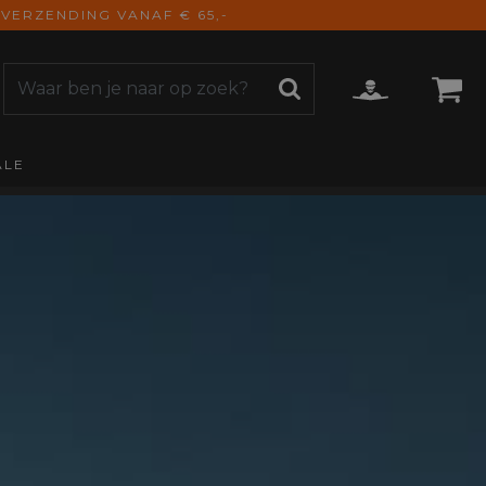
VERZENDING VANAF € 65,-
ALE
ZOEKEN
CCESSOIRES
e Accessoires
vigatie
derhoud
mmunicatie
gage
versen
ktra
torhoezen
derdelen