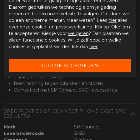
beter. We laten je graag nuttige advertenties zien.
Perfect voor onderweg
Daarom gebruiken we technologie om je gedrag
Geschikt voor navigatie, bellen en muziek tijdens het rijden.
binnen en buiten onze website te volgen. Dat doen we
Je telefoon blijft goed zichtbaar en stevig op zijn plek.
op een anonieme manier. Meer weten? Lees
hier
alles
over onze cookie- en privacyverklaring. Klik op 'Oké' om
Klaar voor uitbreiding
te accepteren. Kies je voor
weigeren
? Dan plaatsen we
Compatibel met SPC+ accessoires zoals mounts, vibration
alleen functionele cookies. Wil je zelf bepalen welke
dampeners en draadloze opladers.
cookies er geplaatst worden klik dan
hier
.
Specificaties
Geschikt voor Samsung Galaxy S22 Ultra
SPC+ bevestigingssysteem
Slank en licht ontwerp
Bescherming tegen schokken en stoten
Compatibel met SP Connect SPC+ accessoires
SPECIFICATIES SP CONNECT PHONE CASE SPC+
S22 ULTRA
Merk
SP Connect
Leveranciercode
52652