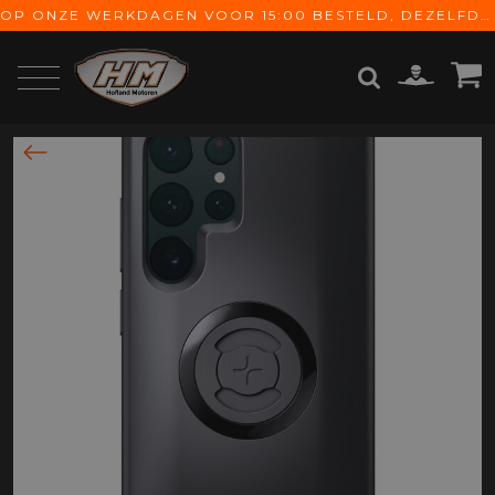
OP ONZE WERKDAGEN VOOR 15:00 BESTELD, DEZELFDE DAG VERZONDEN! GRATIS VERZENDING VANAF € 65,-
ZOEKEN