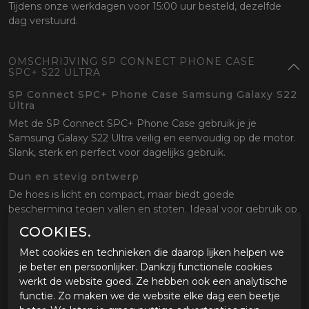
Tijdens onze werkdagen voor 15:00 uur besteld, dezelfde
dag verstuurd.
OMSCHRIJVING SP CONNECT PHONE CASE
SPC+ S22 ULTRA
SP Connect SPC+ Phone Case Samsung Galaxy S22
Ultra
Met de SP Connect SPC+ Phone Case gebruik je je
Samsung Galaxy S22 Ultra veilig en eenvoudig op de motor.
Slank, sterk en perfect voor dagelijks gebruik.
Dun en stevig ontwerp
De hoes is licht en compact, maar biedt goede
bescherming tegen vallen en stoten. Ideaal voor gebruik op
en naast de motor.
COOKIES.
Snelle en veilige bevestiging
Met cookies en technieken die daarop lijken helpen we
Dankzij het SPC+ systeem klik je je telefoon eenvoudig vast
je beter en persoonlijker. Dankzij functionele cookies
op alle SP Connect mounts. Stevig en betrouwbaar, ook bij
werkt de website goed. Ze hebben ook een analytische
hogere snelheden.
functie. Zo maken we de website elke dag een beetje