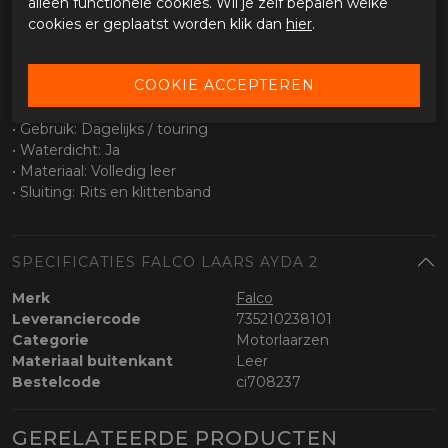
alleen functionele cookies. Wil je zelf bepalen welke
• Waterdicht membraan
cookies er geplaatst worden klik dan
hier
.
• Geschikt voor wisselende weersomstandigheden
• Ademend voor extra comfort
Specificaties
• Type laars: Dames / touring
• Gebruik: Dagelijks / touring
• Waterdicht: Ja
• Materiaal: Volledig leer
• Sluiting: Rits en klittenband
SPECIFICATIES FALCO LAARS AYDA 2
Merk
Falco
Leveranciercode
735210238101
Categorie
Motorlaarzen
Materiaal buitenkant
Leer
Bestelcode
ci708237
GERELATEERDE PRODUCTEN