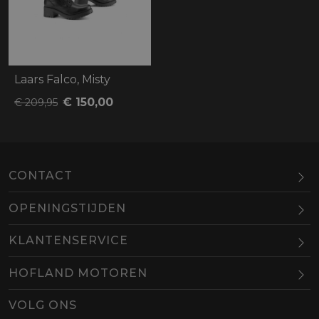
Laars Falco, Misty
€ 150,00
€ 209,95
CONTACT
OPENINGSTIJDEN
Maandag
Gesloten
KLANTENSERVICE
Dinsdag
10.00-18.00
HOFLAND MOTOREN
Woensdag
10.00-18.00
BEL
EMAIL
Donderdag
10.00-18.00
VOLG ONS