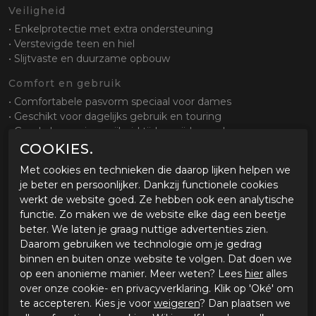
Veiligheid
• Enkelprotectie met extra ondersteuning
• Verstevigde teen en hiel
• Slijtvaste en duurzame opbouw
Comfort en gebruik
• Comfortabele pasvorm speciaal voor dames
• Geschikt voor dagelijks gebruik en touring
• Goede bewegingsvrijheid tijdens rijden en lopen
COOKIES.
Sluiting en pasvorm
Met cookies en technieken die daarop lijken helpen we
• Ritssluiting met klittenband afdekking
je beter en persoonlijker. Dankzij functionele cookies
• Eenvoudig aan en uit te trekken
werkt de website goed. Ze hebben ook een analytische
• Goede aansluiting rond enkel en kuit
functie. Zo maken we de website elke dag een beetje
Zool en grip
beter. We laten je graag nuttige advertenties zien.
Daarom gebruiken we technologie om je gedrag
• Slijtvaste zool met gripprofiel
binnen en buiten onze website te volgen. Dat doen we
• Goede grip op verschillende ondergronden
op een anonieme manier. Meer weten? Lees
hier
alles
• Stabiel bij stilstand
over onze cookie- en privacyverklaring. Klik op 'Oké' om
Waterdichtheid
te accepteren. Kies je voor
weigeren
? Dan plaatsen we