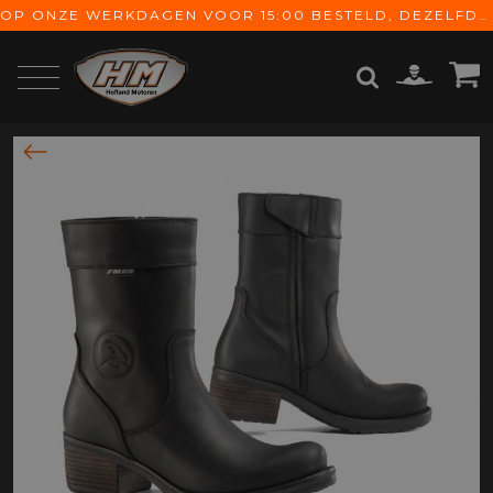
OP ONZE WERKDAGEN VOOR 15:00 BESTELD, DEZELFDE DAG VERZONDEN! GRATIS VERZENDING VANAF € 65,-
ZOEKEN