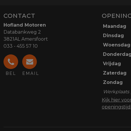
CONTACT
OPENING
Hofland Motoren
Maandag
Databankweg 2
Dinsdag
3821AL Amersfoort
Woensdag
033 - 455 57 10
Donderda
Vrijdag
Zaterdag
BEL
EMAIL
Zondag
Werkplaats 
Kijk hier vo
openingstij