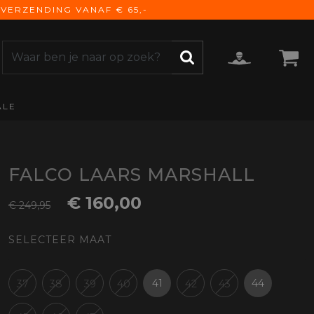
VERZENDING VANAF € 65,-
ALE
ZOEKEN
CCESSOIRES
e Accessoires
vigatie
FALCO LAARS MARSHALL
derhoud
€ 160,00
€ 249,95
mmunicatie
gage
SELECTEER MAAT
versen
ktra
torhoezen
41
44
37
38
39
40
42
43
derdelen