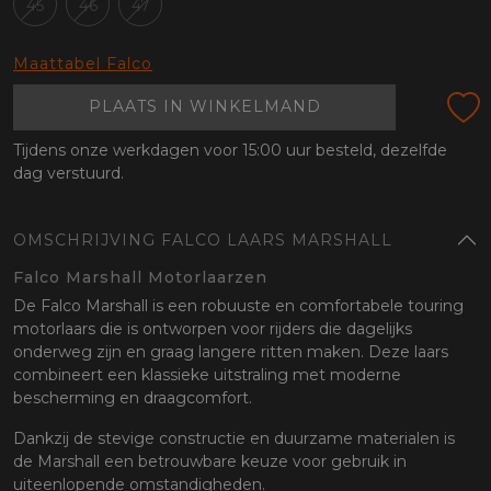
45
46
47
oten
lefoon
Maattabel Falco
PLAATS IN WINKELMAND
Tijdens onze werkdagen voor 15:00 uur besteld, dezelfde
dag verstuurd.
OMSCHRIJVING FALCO LAARS MARSHALL
Falco Marshall Motorlaarzen
De Falco Marshall is een robuuste en comfortabele touring
motorlaars die is ontworpen voor rijders die dagelijks
onderweg zijn en graag langere ritten maken. Deze laars
combineert een klassieke uitstraling met moderne
bescherming en draagcomfort.
Dankzij de stevige constructie en duurzame materialen is
de Marshall een betrouwbare keuze voor gebruik in
uiteenlopende omstandigheden.