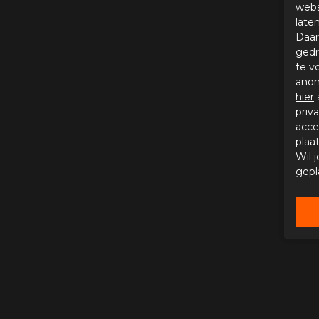
webs
late
Daar
gedr
te v
anon
hier
priv
acce
plaa
Wil 
gepl