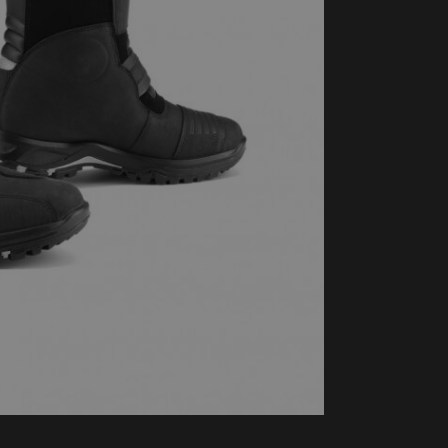
handschoenen
Sl
All-Season
Te
handschoenen
Verwarmde
handschoenen