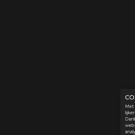
CO
Met 
lijk
Dank
webs
anal