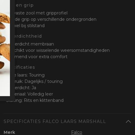
Zool en grip
• Slijtvaste zool met gripprofiel
• Goede grip op verschillende ondergronden
• Stabiel bij stilstand
Waterdichtheid
• Waterdicht membraan
• Geschikt voor wisselende weersomstandigheden
• Ademend voor extra comfort
Specificaties
• Type laars: Touring
• Gebruik: Dagelijks / touring
• Waterdicht: Ja
• Materiaal: Volledig leer
• Sluiting: Rits en klittenband
SPECIFICATIES FALCO LAARS MARSHALL
Merk
Falco