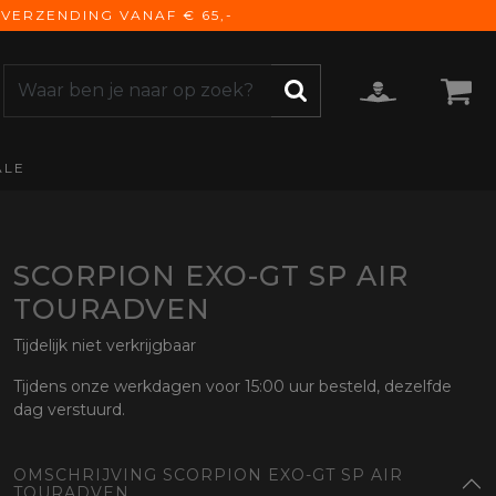
VERZENDING VANAF € 65,-
ALE
ZOEKEN
CCESSOIRES
e Accessoires
vigatie
SCORPION EXO-GT SP AIR
derhoud
TOURADVEN
mmunicatie
Tijdelijk niet verkrijgbaar
gage
versen
Tijdens onze werkdagen voor 15:00 uur besteld, dezelfde
dag verstuurd.
ktra
torhoezen
OMSCHRIJVING SCORPION EXO-GT SP AIR
derdelen
TOURADVEN