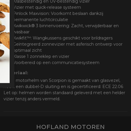
Krasbestendig en UV-bestendig vizier
Vizier met quick-release systeem
Pinlock Maxvision: Voorkomt beslaan dankzij
permanente luchtcirculatie
Kwikwick® 3 binnenvoering: Zacht, verwijderbaar en
wasbaar
Kwikfit™: Wangkussens geschikt voor brildragers
Geïntegreerd zonnevizier met asferisch ontwerp voor
optimaal zicht
Klasse 1 zonneklep en vizier
Voorbereid op een communicatiesysteem
Materiaal:
Deze motorhelm van Scorpion is gemaakt van glasvezel,
heeft een dubbel-D sluiting en is gecertificeerd: ECE 22.06
Let op: helmen worden standaard geleverd met een helder
vizier tenzij anders vermeld.
HOFLAND MOTOREN