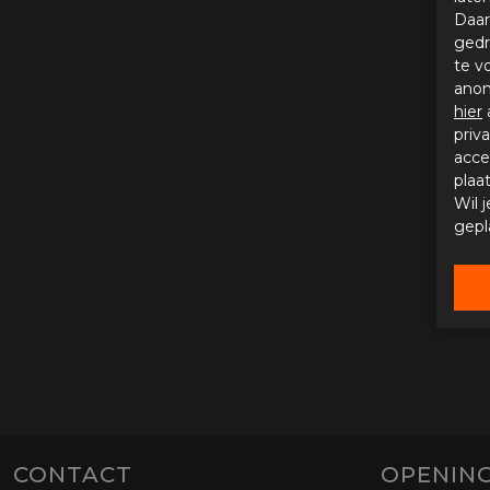
Daar
gedr
te v
anon
hier
priv
acce
plaa
Wil 
gepl
CONTACT
OPENING