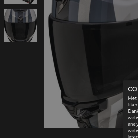
Protectie
Airbags
CO
Met 
lijk
Dank
webs
anal
webs
late