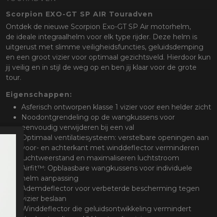
oten
Scorpion EXO-GT SP AIR Touradven
lefoon
Ontdek de nieuwe Scorpion Exo-GT SP Air motorhelm,
de ideale integraalhelm voor elk type rijder. Deze helm is
uitgerust met slimme veiligheidsfuncties, geluidsdemping
en een groot vizier voor optimaal gezichtsveld. Hierdoor kun
jij veilig en in stijl de weg op en ben jij klaar voor de grote
tour.
Eigenschappen:
Asferisch ontworpen klasse 1 vizier voor een helder zicht
Noodontgrendeling op de wangkussens voor
eenvoudig verwijderen bij een val
Optimaal ventilatiesysteem: verstelbare openingen aan
voor- en achterkant met winddeflector verminderen
luchtweerstand en maximaliseren luchtstroom
Airfit™: Opblaasbare wangkussens voor individuele
helm aanpassing
Ademdeflector voor verbeterde bescherming tegen
vizier beslaan
Winddeflector die geluidsontwikkeling vermindert