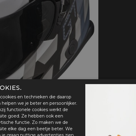
handschoenen
Sl
All-Season
Te
handschoenen
Verwarmde
handschoenen
OKIES.
cookies en technieken die daarop
en helpen we je beter en persoonlijker.
zij functionele cookies werkt de
ite goed. Ze hebben ook een
ytische functie. Zo maken we de
ite elke dag een beetje beter. We
n je graag nuttige advertenties zien.