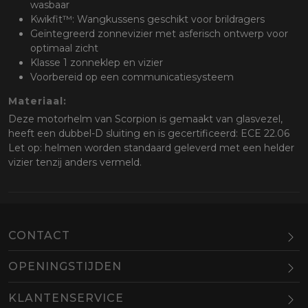
wasbaar
Kwikfit™: Wangkussens geschikt voor brildragers
Geïntegreerd zonnevizier met asferisch ontwerp voor
optimaal zicht
Klasse 1 zonneklep en vizier
Voorbereid op een communicatiesysteem
Materiaal:
Deze motorhelm van Scorpion is gemaakt van glasvezel,
heeft een dubbel-D sluiting en is gecertificeerd: ECE 22.06
Let op: helmen worden standaard geleverd met een helder
vizier tenzij anders vermeld.
CONTACT
OPENINGSTIJDEN
Maandag
Gesloten
KLANTENSERVICE