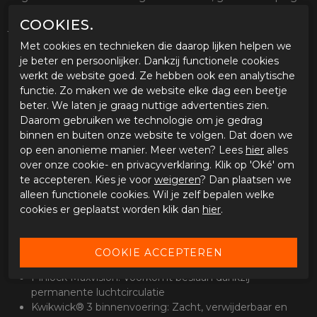
en een groot vizier voor optimaal gezichtsveld. Hierdoor kun
COOKIES.
jij veilig en in stijl de weg op en ben jij klaar voor de grote
tour.
Met cookies en technieken die daarop lijken helpen we
je beter en persoonlijker. Dankzij functionele cookies
Eigenschappen:
werkt de website goed. Ze hebben ook een analytische
Asferisch ontworpen klasse 1 vizier voor een helder zicht
functie. Zo maken we de website elke dag een beetje
Noodontgrendeling op de wangkussens voor
beter. We laten je graag nuttige advertenties zien.
eenvoudig verwijderen bij een val
Daarom gebruiken we technologie om je gedrag
Optimaal ventilatiesysteem: verstelbare openingen aan
binnen en buiten onze website te volgen. Dat doen we
voor- en achterkant met winddeflector verminderen
op een anonieme manier. Meer weten? Lees
hier
alles
luchtweerstand en maximaliseren luchtstroom
over onze cookie- en privacyverklaring. Klik op 'Oké' om
Airfit™: Opblaasbare wangkussens voor individuele
te accepteren. Kies je voor
weigeren
? Dan plaatsen we
helm aanpassing
alleen functionele cookies. Wil je zelf bepalen welke
Ademdeflector voor verbeterde bescherming tegen
cookies er geplaatst worden klik dan
hier
.
vizier beslaan
Winddeflector die geluidsontwikkeling vermindert
Krasbestendig en UV-bestendig vizier
Vizier met quick-release systeem
Pinlock Maxvision: Voorkomt beslaan dankzij
permanente luchtcirculatie
Kwikwick® 3 binnenvoering: Zacht, verwijderbaar en