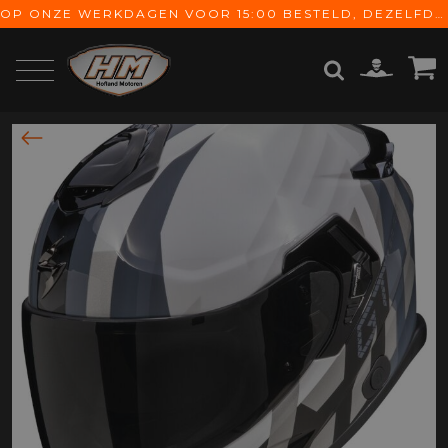
OP ONZE WERKDAGEN VOOR 15:00 BESTELD, DEZELFDE DAG VERZONDEN! GRATIS VERZENDING VANAF € 65,-
ZOEKEN