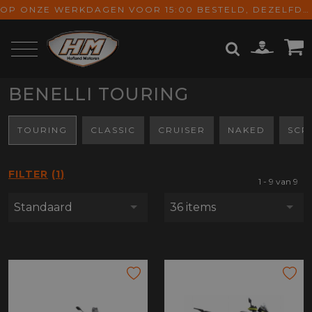
OP ONZE WERKDAGEN VOOR 15:00 BESTELD, DEZELFDE DAG VERZONDEN! GRATIS VERZENDING VANAF € 65,-
BENELLI TOURING
ZOEKEN
TOURING
CLASSIC
CRUISER
NAKED
SCR
FILTER
1
1 - 9 van 9
Standaard
36 items