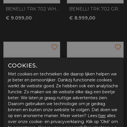
BENELLI TRK 702 WHITE
BENELLI TRK 702 GREY
€ 9.099,00
€ 8.999,00
COOKIES.
Met cookies en technieken die daarop lijken helpen we
je beter en persoonlijker. Dankzij functionele cookies
werkt de website goed. Ze hebben ook een analytische
functie. Zo maken we de website elke dag een beetje
beter. We laten je graag nuttige advertenties zien.
BENELLI TRK 702 GREEN
BENELLI TRK 702 X WHITE
Daarom gebruiken we technologie om je gedrag
binnen en buiten onze website te volgen. Dat doen we
€ 8.999,00
€ 9.699,00
op een anonieme manier. Meer weten? Lees
hier
alles
over onze cookie- en privacyverklaring. Klik op 'Oké' om