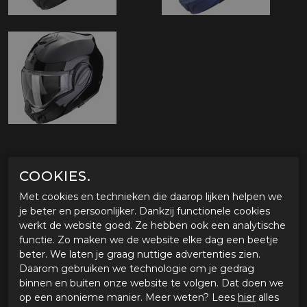
OMSCHRIJVING SCORPION EXO-TECH EVO PRO
COOKIES.
SOLID
Met cookies en technieken die daarop lijken helpen we
Eigenschappen Scorpion EXO-TECH Evo Pro
je beter en persoonlijker. Dankzij functionele cookies
Type helm
werkt de website goed. Ze hebben ook een analytische
Nieuwe versie Exo-Tech gemaakt van lichtgewicht Ultra
functie. Zo maken we de website elke dag een beetje
Fiber
beter. We laten je graag nuttige advertenties zien.
Geschikt voor stedelijk en recreatief gebruik
Daarom gebruiken we technologie om je gedrag
Populair onder naked bike en touring rijders
binnen en buiten onze website te volgen. Dat doen we
op een anonieme manier. Meer weten? Lees
hier
alles
Helmschaal