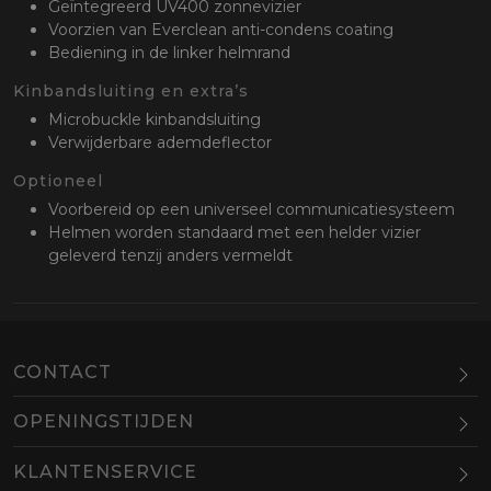
Geïntegreerd UV400 zonnevizier
Voorzien van Everclean anti-condens coating
Bediening in de linker helmrand
Kinbandsluiting en extra’s
Microbuckle kinbandsluiting
Verwijderbare ademdeflector
Optioneel
Voorbereid op een universeel communicatiesysteem
Helmen worden standaard met een helder vizier
geleverd tenzij anders vermeldt
CONTACT
OPENINGSTIJDEN
Maandag
Gesloten
KLANTENSERVICE