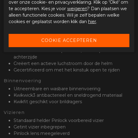
over onze cookie- en privacyverklaring. Klik op 'Oké' om
Lichtgewicht TCT Ultra fiber helmschaal
te accepteren. Kies je voor
weigeren
? Dan plaatsen we
2 schaalmaten (XS-L, XL/XXL)
alleen functionele cookies. Wil je zelf bepalen welke
Gewicht ca. 1500 gr (+/- 50 gr)
cookies er geplaatst worden klik dan
hier
.
P en J homologatie
ECE 22.06 gecertificeerd
Ventilatie
Afsluitbare ventilatie op kinstuk, bovenop de helm en
achterzijde
Creëert een actieve luchstroom door de helm
Gecertificeerd om met het kinstuk open te rijden
Binnenvoering
Uitneembare en wasbare binnenvoering
Kwikwick3 antibacterieel en sneldrogend materiaal
Kwikfit geschikt voor brildragers
Vizieren
Standaard helder Pinlock voorbereid vizier
Getint vizier inbegrepen
Pinlock lens meegeleverd