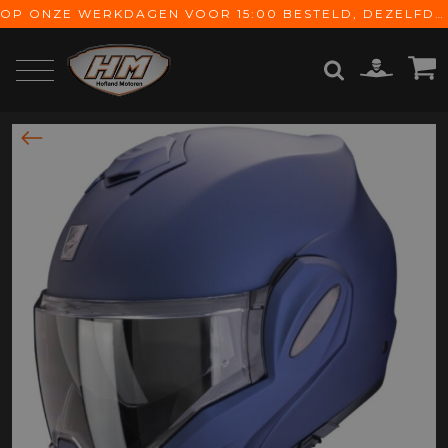
OP ONZE WERKDAGEN VOOR 15:00 BESTELD, DEZELFDE DAG VERZONDEN! GRATIS VERZENDING VANAF € 65,-
ZOEKEN