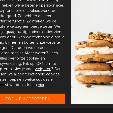
en helpen we je beter en persoonlijker.
zij functionele cookies werkt de
ite goed. Ze hebben ook een
ytische functie. Zo maken we de
ite elke dag een beetje beter. We
n je graag nuttige advertenties zien.
om gebruiken we technologie om je
ag binnen en buiten onze website
olgen. Dat doen we op een
ieme manier. Meer weten? Lees
alles over onze cookie- en
acyverklaring. Klik op 'Oké' om te
pteren. Kies je voor
weigeren
? Dan
tsen we alleen functionele cookies.
je zelf bepalen welke cookies er
aatst worden klik dan
hier
.