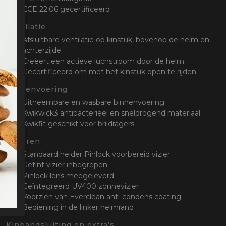
ECE 22.06 gecertificeerd
Ventilatie
Afsluitbare ventilatie op kinstuk, bovenop de helm en
achterzijde
Creëert een actieve luchstroom door de helm
Gecertificeerd om met het kinstuk open te rijden
Binnenvoering
Uitneembare en wasbare binnenvoering
Kwikwick3 antibacterieel en sneldrogend materiaal
Kwikfit geschikt voor brildragers
Vizieren
Standaard helder Pinlock voorbereid vizier
Getint vizier inbegrepen
Pinlock lens meegeleverd
Geïntegreerd UV400 zonnevizier
Voorzien van Everclean anti-condens coating
Bediening in de linker helmrand
Kinbandsluiting en extra’s