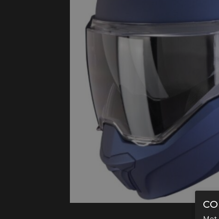
Protectie
Airbags
CO
Met 