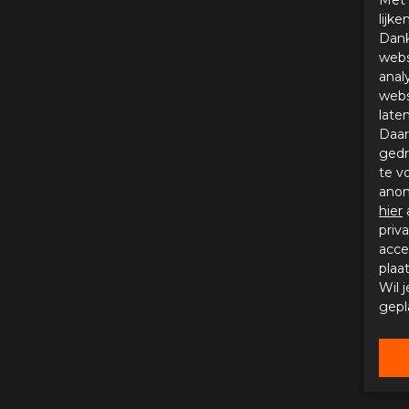
lijk
Dank
webs
anal
webs
late
Daar
gedr
te v
anon
hier
priv
acce
plaa
Wil 
gepl