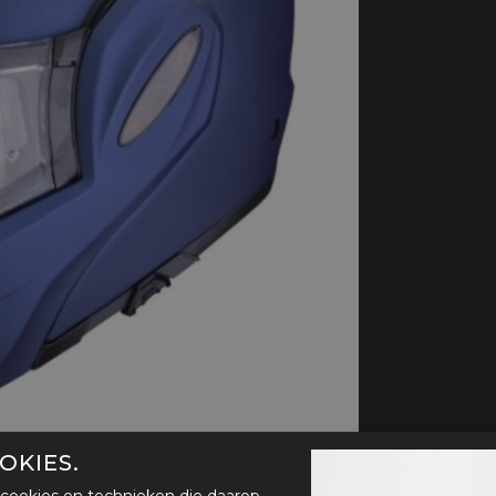
handschoenen
Sl
All-Season
Te
handschoenen
Verwarmde
handschoenen
OKIES.
cookies en technieken die daarop