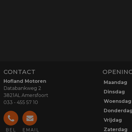
CONTACT
OPENING
Hofland Motoren
Maandag
Databankweg 2
Dinsdag
3821AL Amersfoort
Woensdag
033 - 455 57 10
Donderda
Vrijdag
Zaterdag
BEL
EMAIL