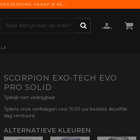
VERZENDING VANAF € 65,-
ALE
ZOEKEN
CCESSOIRES
e Accessoires
vigatie
SCORPION EXO-TECH EVO
derhoud
PRO SOLID
mmunicatie
Tijdelijk niet verkrijgbaar
gage
versen
Tijdens onze werkdagen voor 15:00 uur besteld, dezelfde
dag verstuurd.
ktra
torhoezen
ALTERNATIEVE KLEUREN
derdelen