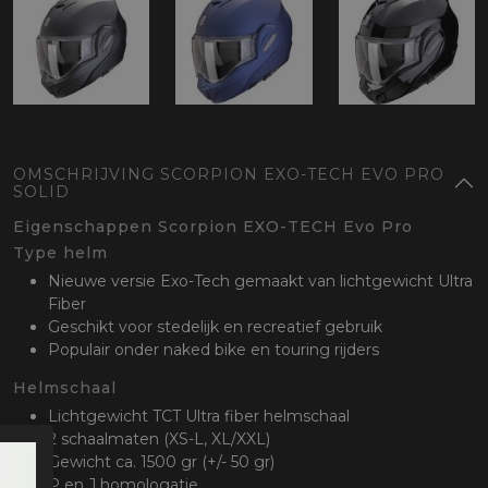
oten
lefoon
OMSCHRIJVING SCORPION EXO-TECH EVO PRO
SOLID
Eigenschappen Scorpion EXO-TECH Evo Pro
Type helm
Nieuwe versie Exo-Tech gemaakt van lichtgewicht Ultra
Fiber
Geschikt voor stedelijk en recreatief gebruik
Populair onder naked bike en touring rijders
Helmschaal
Lichtgewicht TCT Ultra fiber helmschaal
2 schaalmaten (XS-L, XL/XXL)
Gewicht ca. 1500 gr (+/- 50 gr)
P en J homologatie