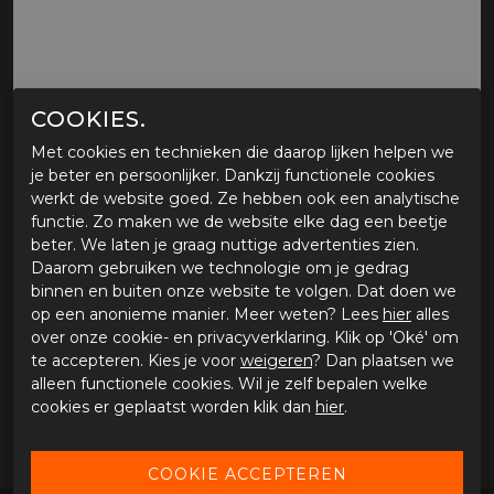
COOKIES.
Met cookies en technieken die daarop lijken helpen we
je beter en persoonlijker. Dankzij functionele cookies
MOTORJEGGING BULL-IT, FURY SKINNY
werkt de website goed. Ze hebben ook een analytische
FIT
functie. Zo maken we de website elke dag een beetje
beter. We laten je graag nuttige advertenties zien.
Tijdelijk niet verkrijgbaar
Daarom gebruiken we technologie om je gedrag
binnen en buiten onze website te volgen. Dat doen we
Tijdens onze werkdagen voor 15:00 uur besteld, dezelfde
op een anonieme manier. Meer weten? Lees
hier
alles
dag verstuurd.
over onze cookie- en privacyverklaring. Klik op 'Oké' om
te accepteren. Kies je voor
weigeren
? Dan plaatsen we
alleen functionele cookies. Wil je zelf bepalen welke
OMSCHRIJVING MOTORJEGGING BULL-IT, FURY
SKINNY FIT
cookies er geplaatst worden klik dan
hier
.
Motorjegging Bull-it, Fury skinny fit