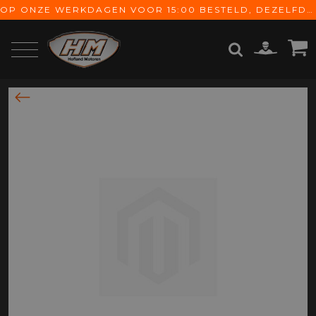
OP ONZE WERKDAGEN VOOR 15:00 BESTELD, DEZELFDE DAG VERZONDEN! GRATIS VERZENDING VANAF € 65,-
ZOEKEN