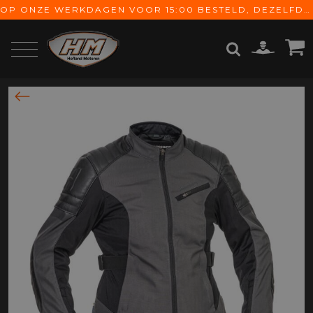
OP ONZE WERKDAGEN VOOR 15:00 BESTELD, DEZELFDE DAG VERZONDEN! GRATIS VERZENDING VANAF € 65,-
ZOEKEN