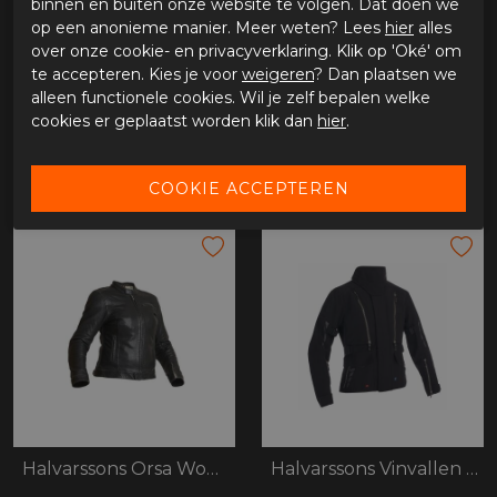
binnen en buiten onze website te volgen. Dat doen we
Optioneel
op een anonieme manier. Meer weten? Lees
hier
alles
over onze cookie- en privacyverklaring. Klik op 'Oké' om
Voorbereid op borst- en rugprotector
te accepteren. Kies je voor
weigeren
? Dan plaatsen we
Beschikbaar in het lichtgrijs maat 36 tot en met 46,
alleen functionele cookies. Wil je zelf bepalen welke
grijs/zwart 34 tot en met 48
cookies er geplaatst worden klik dan
hier
.
GERELATEERDE PRODUCTEN
Halvarssons Orsa Woman
Halvarssons Vinvallen Dames