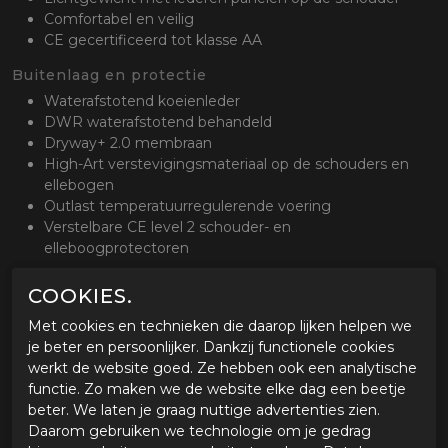
Comfortabel en veilig
CE gecertificeerd tot klasse AA
Buitenlaag en protectie
Waterafstotend koeienleder
DWR waterafstotend behandeld
Dryway+ 2.0 membraan
High-Art verstevigingsmateriaal op de schouders en
ellebogen
Outlast temperatuurregulerende voering
Verstelbare CE level 2 schouder- en
elleboogprotectoren
Ventilatie
COOKIES.
Ventilatieritsen op de borst en op de mouwen
Met cookies en technieken die daarop lijken helpen we
Open-rug ventilatie
je beter en persoonlijker. Dankzij functionele cookies
Comfort
werkt de website goed. Ze hebben ook een analytische
functie. Zo maken we de website elke dag een beetje
Lange bevestigingsrits voor aan de broek
beter. We laten je graag nuttige advertenties zien.
Uitgerust met veel stretchpanelen voor een optimale
Daarom gebruiken we technologie om je gedrag
pasvorm