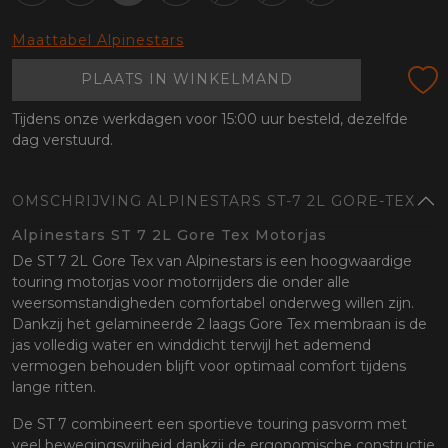
oten
lefoon
Maattabel Alpinestars
PLAATS IN WINKELMAND
Tijdens onze werkdagen voor 15:00 uur besteld, dezelfde
dag verstuurd.
OMSCHRIJVING ALPINESTARS ST-7 2L GORE-TEX
Alpinestars ST 7 2L Gore Tex Motorjas
De ST 7 2L Gore Tex van Alpinestars is een hoogwaardige
touring motorjas voor motorrijders die onder alle
weersomstandigheden comfortabel onderweg willen zijn.
Dankzij het gelamineerde 2 laags Gore Tex membraan is de
jas volledig water en winddicht terwijl het ademend
vermogen behouden blijft voor optimaal comfort tijdens
lange ritten.
De ST 7 combineert een sportieve touring pasvorm met
veel bewegingsvrijheid dankzij de ergonomische constructie