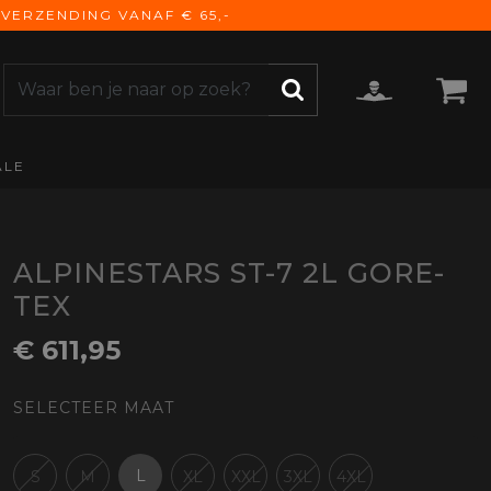
VERZENDING VANAF € 65,-
ALE
ZOEKEN
CCESSOIRES
e Accessoires
vigatie
ALPINESTARS ST-7 2L GORE-
derhoud
TEX
mmunicatie
€ 611,95
gage
versen
SELECTEER MAAT
ktra
torhoezen
derdelen
L
S
M
XL
XXL
3XL
4XL