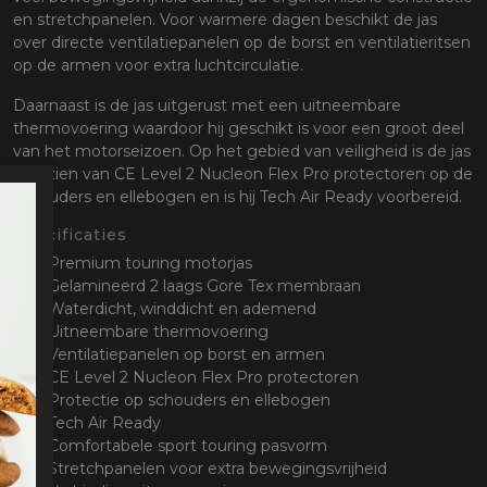
en stretchpanelen. Voor warmere dagen beschikt de jas
over directe ventilatiepanelen op de borst en ventilatieritsen
op de armen voor extra luchtcirculatie.
Daarnaast is de jas uitgerust met een uitneembare
thermovoering waardoor hij geschikt is voor een groot deel
van het motorseizoen. Op het gebied van veiligheid is de jas
voorzien van CE Level 2 Nucleon Flex Pro protectoren op de
schouders en ellebogen en is hij Tech Air Ready voorbereid.
Specificaties
Premium touring motorjas
Gelamineerd 2 laags Gore Tex membraan
Waterdicht, winddicht en ademend
Uitneembare thermovoering
Ventilatiepanelen op borst en armen
CE Level 2 Nucleon Flex Pro protectoren
Protectie op schouders en ellebogen
Tech Air Ready
Comfortabele sport touring pasvorm
Stretchpanelen voor extra bewegingsvrijheid