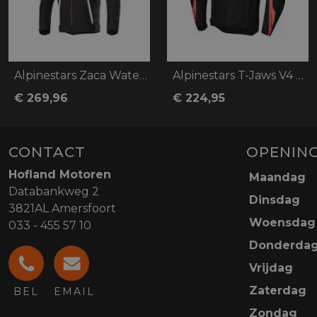
Alpinestars Zaca Waterproof
Alpinestars T-Jaws V4 WP
€ 269,96
€ 224,95
CONTACT
OPENING
Hofland Motoren
Maandag
Databankweg 2
Dinsdag
3821AL Amersfoort
Woensdag
033 - 455 57 10
Donderda
Vrijdag
Zaterdag
BEL
EMAIL
Zondag