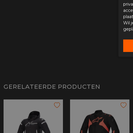
priv
acce
plaa
Wil 
gepl
GERELATEERDE PRODUCTEN