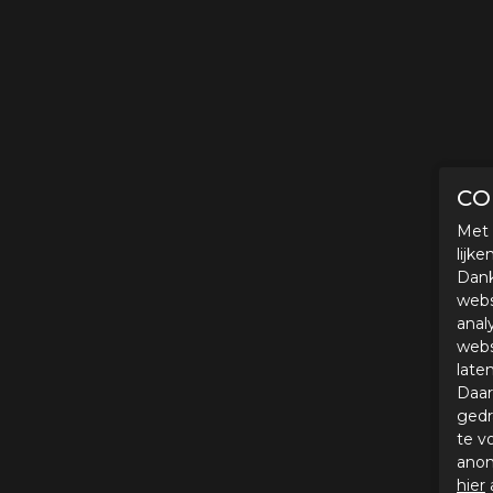
CO
Met 
lijk
Dank
webs
anal
webs
late
Daar
gedr
te v
anon
hier