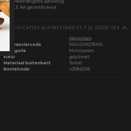
Verbindingsrits aanwezig
CE AA gecertificeerd
SPECIFICATIES ALPINESTARS ST-7 2L GORE-TEX
Merk
Alpinestars
Leveranciercode
36041249218XXL
Categorie
Motorjassen
Kleur
grijs/zwart
Materiaal buitenkant
Textiel
Bestelcode
ci3586208