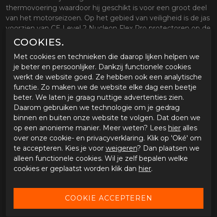
thermovoering waardoor hij geschikt is voor een groot deel
van het motorseizoen. Op het gebied van veiligheid is de jas
voorzien van CE Level 2 Nucleon Flex Pro protectoren op de
schouders en ellebogen en is hij Tech Air Ready voorbereid.
COOKIES.
Specificaties
Met cookies en technieken die daarop lijken helpen we
je beter en persoonlijker. Dankzij functionele cookies
Premium touring motorjas
werkt de website goed. Ze hebben ook een analytische
Gelamineerd 2 laags Gore Tex membraan
functie. Zo maken we de website elke dag een beetje
Waterdicht, winddicht en ademend
beter. We laten je graag nuttige advertenties zien.
Uitneembare thermovoering
Daarom gebruiken we technologie om je gedrag
Ventilatiepanelen op borst en armen
binnen en buiten onze website te volgen. Dat doen we
CE Level 2 Nucleon Flex Pro protectoren
op een anonieme manier. Meer weten? Lees
hier
alles
Protectie op schouders en ellebogen
over onze cookie- en privacyverklaring. Klik op 'Oké' om
Tech Air Ready
te accepteren. Kies je voor
weigeren
? Dan plaatsen we
Comfortabele sport touring pasvorm
alleen functionele cookies. Wil je zelf bepalen welke
Stretchpanelen voor extra bewegingsvrijheid
cookies er geplaatst worden klik dan
hier
.
Verbindingsrits aanwezig
CE AA gecertificeerd
SPECIFICATIES ALPINESTARS ST-7 2L GTX