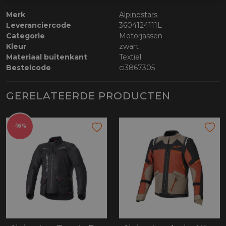
Merk
Alpinestars
Leveranciercode
3604124111L
Categorie
Motorjassen
Kleur
zwart
Materiaal buitenkant
Textiel
Bestelcode
ci3867305
GERELATEERDE PRODUCTEN
-16%