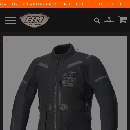
OP ONZE WERKDAGEN VOOR 15:00 BESTELD, DEZELFDE DAG VERZONDEN! GRATIS VERZENDING VANAF € 65,-
ZOEKEN