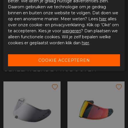
beter. We laten je graag nuttige advertenties zien.
Daarom gebruiken we technologie om je gedrag
binnen en buiten onze website te volgen. Dat doen we
op een anonieme manier. Meer weten? Lees
hier
alles
over onze cookie- en privacyverklaring. Klik op 'Oké' om
te accepteren. Kies je voor
weigeren
? Dan plaatsen we
alleen functionele cookies. Wil je zelf bepalen welke
OMSCHRIJVING VIZIER SCORPION EXO-
cookies er geplaatst worden klik dan
hier
.
GT/1500/530 KDS-F-03
Vizier Scorpion Exo-GT/1500/530 KDS-F-03
GERELATEERDE PRODUCTEN