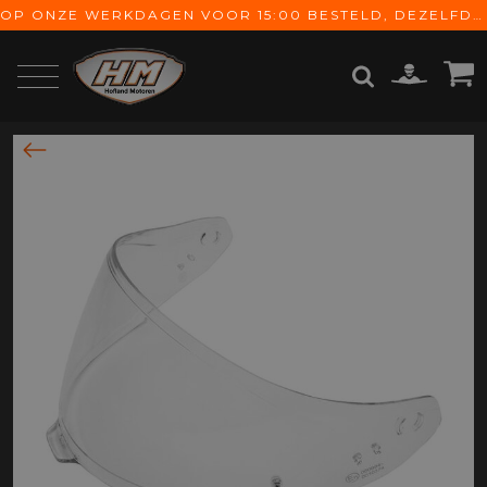
OP ONZE WERKDAGEN VOOR 15:00 BESTELD, DEZELFDE DAG VERZONDEN! GRATIS VERZENDING VANAF € 65,-
ZOEKEN