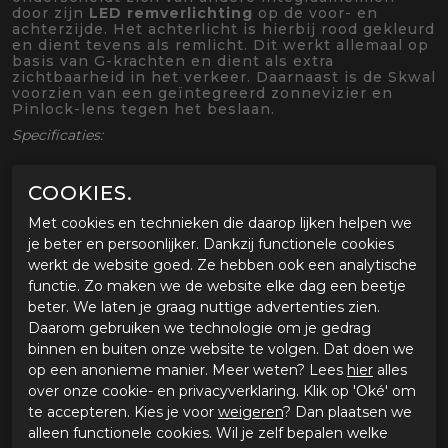
door zijn
LED remverlichting
op de voor- en
achterzijde. Het achterlicht is hierbij rood gekleurd
en dient tevens als remlicht. Dit werkt allemaal op
basis van G-krachten en dient als extra
zichtbaarheid in het verkeer. Daarnaast is de Skwal
voorzien van een geïntegreerd zonnevizier en
Pinlock-lens tegen het beslaan.
Specificaties:
Soort: Integraalhelm | Sport-tour
COOKIES.
Materiaal: Polycarbonaat
2 helmschaalmaten
Met cookies en technieken die daarop lijken helpen we
Binnenschaal: EPS
je beter en persoonlijker. Dankzij functionele cookies
Keuring: ECE22.06 gecertificeerd
werkt de website goed. Ze hebben ook een analytische
Vizier: Transparant | Anti-kras | Pinlock®-voorbereid
functie. Zo maken we de website elke dag een beetje
Sluiting: Ratelsluiting
beter. We laten je graag nuttige advertenties zien.
Voering: Vocht afvoerende, antibacteriële voering |
Daarom gebruiken we technologie om je gedrag
Uitneembaar | Uitwasbaar
binnen en buiten onze website te volgen. Dat doen we
Ventilatie: Op het kinstuk | Aan de bovenzijde
op een anonieme manier. Meer weten? Lees
hier
alles
Gewicht: c.a. 1670 gram bij maat L
over onze cookie- en privacyverklaring. Klik op 'Oké' om
Optioneel: Dark Smoke vizier
te accepteren. Kies je voor
weigeren
? Dan plaatsen we
Uitgevoerd met LED (rem)lichten voor extra
alleen functionele cookies. Wil je zelf bepalen welke
zichtbaarheid