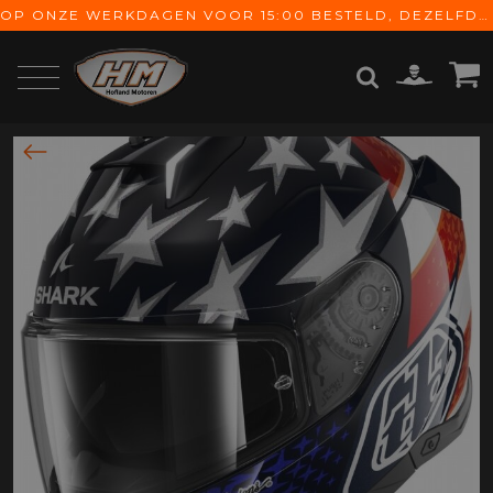
OP ONZE WERKDAGEN VOOR 15:00 BESTELD, DEZELFDE DAG VERZONDEN! GRATIS VERZENDING VANAF € 65,-
ZOEKEN