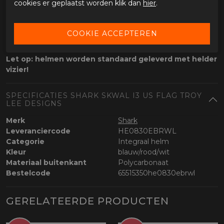
cookies er geplaatst worden klik dan
hier
.
Voorbereid op N-com en universele
communicatiesystemen
Pinlock®-lens wordt
standaard meegeleverd
Laadsnoer wordt standaard meegeleverd
Let op: helmen worden standaard geleverd met helder
vizier!
SPECIFICATIES SHARK SKWAL I3 US FLAG TROY
LEE DESIGNS
Merk
Shark
Leveranciercode
HE0830EBRWL
Categorie
Integraal helm
Kleur
blauw/rood/wit
Materiaal buitenkant
Polycarbonaat
Bestelcode
65515350he0830ebrwl
GERELATEERDE PRODUCTEN