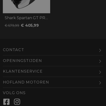
Shark Spartan GT PRO Dokhta Carbon
€ 405,99
€ 579,99
CONTACT
OPENINGSTIJDEN
Maandag
Gesloten
KLANTENSERVICE
Dinsdag
10.00-18.00
HOFLAND MOTOREN
Woensdag
10.00-18.00
BEL
EMAIL
Donderdag
10.00-18.00
VOLG ONS
Vrijdag
10.00-18.00