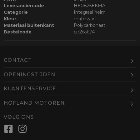
Leveranciercode
HE0825EKMAL
Categorie
Integraal helm
Kleur
mat/zwart
Materiaal buitenkant
Polycarbonaat
Bestelcode
ci3265674
CONTACT
OPENINGSTIJDEN
Maandag
Gesloten
KLANTENSERVICE
Dinsdag
10.00-18.00
HOFLAND MOTOREN
Woensdag
10.00-18.00
BEL
EMAIL
Donderdag
10.00-18.00
VOLG ONS
Vrijdag
10.00-18.00
Zaterdag
09.00-16.00