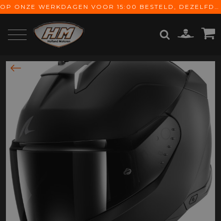
OP ONZE WERKDAGEN VOOR 15:00 BESTELD, DEZELFDE DAG VERZONDEN! GRATIS VERZENDING VANAF € 65,-
ZOEKEN