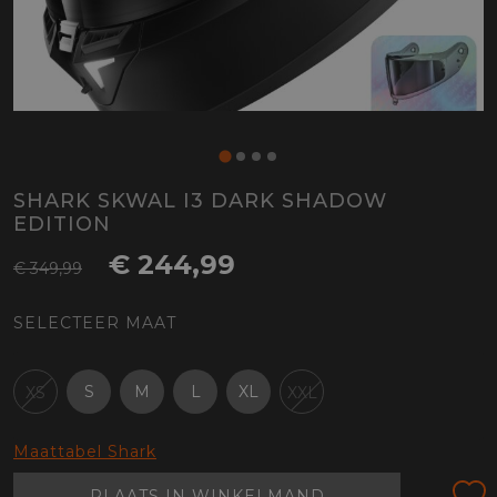
SHARK SKWAL I3 DARK SHADOW
EDITION
€ 244,99
€ 349,99
SELECTEER MAAT
S
M
L
XL
XS
XXL
Maattabel Shark
PLAATS IN WINKELMAND