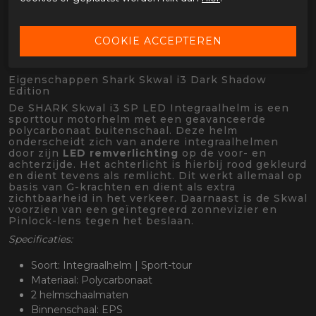
OMSCHRIJVING SHARK SKWAL I3 DARK
SHADOW EDITION
Eigenschappen Shark Skwal i3 Dark Shadow
Edition
De SHARK Skwal i3 SP LED Integraalhelm is een
sporttour motorhelm met een geavanceerde
polycarbonaat buitenschaal. Deze helm
onderscheidt zich van andere integraalhelmen
door zijn
LED remverlichting
op de voor- en
achterzijde. Het achterlicht is hierbij rood gekleurd
en dient tevens als remlicht. Dit werkt allemaal op
basis van G-krachten en dient als extra
zichtbaarheid in het verkeer. Daarnaast is de Skwal
voorzien van een geïntegreerd zonnevizier en
Pinlock-lens tegen het beslaan.
Specificaties:
Soort: Integraalhelm | Sport-tour
Materiaal: Polycarbonaat
2 helmschaalmaten
Binnenschaal: EPS