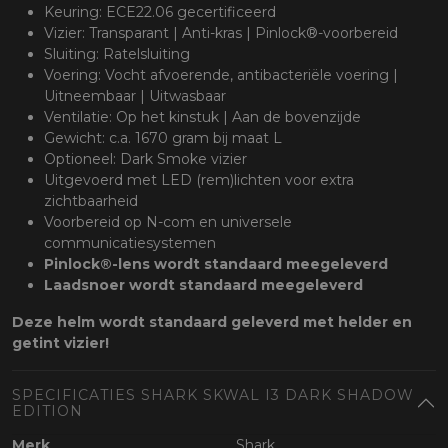
Keuring: ECE22.06 gecertificeerd
Vizier: Transparant | Anti-kras | Pinlock®-voorbereid
Sluiting: Ratelsluiting
Voering: Vocht afvoerende, antibacteriële voering |
Uitneembaar | Uitwasbaar
Ventilatie: Op het kinstuk | Aan de bovenzijde
Gewicht: c.a. 1670 gram bij maat L
Optioneel: Dark Smoke vizier
Uitgevoerd met LED (rem)lichten voor extra
zichtbaarheid
Voorbereid op N-com en universele
communicatiesystemen
Pinlock®-lens wordt
standaard meegeleverd
Laadsnoer wordt standaard meegeleverd
Deze helm wordt standaard geleverd met helder en
getint vizier!
SPECIFICATIES SHARK SKWAL I3 DARK SHADOW
EDITION
Merk
Shark