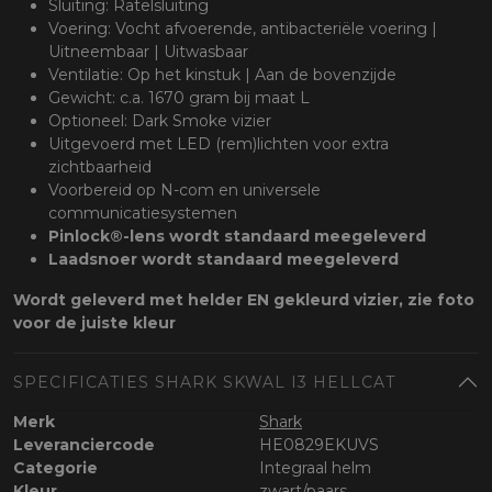
Sluiting: Ratelsluiting
Voering: Vocht afvoerende, antibacteriële voering |
Uitneembaar | Uitwasbaar
Ventilatie: Op het kinstuk | Aan de bovenzijde
Gewicht: c.a. 1670 gram bij maat L
Optioneel: Dark Smoke vizier
Uitgevoerd met LED (rem)lichten voor extra
zichtbaarheid
Voorbereid op N-com en universele
communicatiesystemen
Pinlock®-lens wordt
standaard meegeleverd
Laadsnoer wordt standaard meegeleverd
Wordt geleverd met helder EN gekleurd vizier, zie foto
voor de juiste kleur
SPECIFICATIES SHARK SKWAL I3 HELLCAT
Merk
Shark
Leveranciercode
HE0829EKUVS
Categorie
Integraal helm
Kleur
zwart/paars