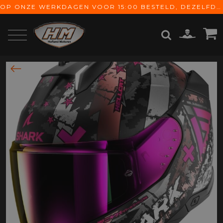
OP ONZE WERKDAGEN VOOR 15:00 BESTELD, DEZELFDE DAG VERZONDEN! GRATIS VERZENDING VANAF € 65,-
ZOEKEN