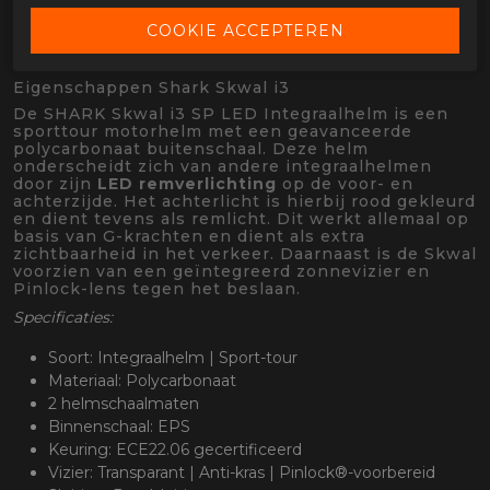
OMSCHRIJVING SHARK SKWAL I3 HELLCAT
Eigenschappen Shark Skwal i3
De SHARK Skwal i3 SP LED Integraalhelm is een
sporttour motorhelm met een geavanceerde
polycarbonaat buitenschaal. Deze helm
onderscheidt zich van andere integraalhelmen
door zijn
LED remverlichting
op de voor- en
achterzijde. Het achterlicht is hierbij rood gekleurd
en dient tevens als remlicht. Dit werkt allemaal op
basis van G-krachten en dient als extra
zichtbaarheid in het verkeer. Daarnaast is de Skwal
voorzien van een geïntegreerd zonnevizier en
Pinlock-lens tegen het beslaan.
Specificaties:
Soort: Integraalhelm | Sport-tour
Materiaal: Polycarbonaat
2 helmschaalmaten
Binnenschaal: EPS
Keuring: ECE22.06 gecertificeerd
Vizier: Transparant | Anti-kras | Pinlock®-voorbereid