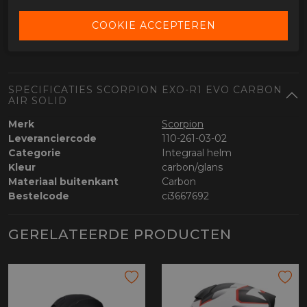
Pinlock lens meegeleverd
Kinbandsluiting en extra’s
Titanium dubbel-D sluiting
SPECIFICATIES SCORPION EXO-R1 EVO CARBON
AIR SOLID
Merk
Scorpion
Leveranciercode
110-261-03-02
Categorie
Integraal helm
Kleur
carbon/glans
Materiaal buitenkant
Carbon
Bestelcode
ci3667692
GERELATEERDE PRODUCTEN