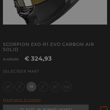
SCORPION EXO-R1 EVO CARBON AIR
SOLID
€ 324,93
€ 499,90
SELECTEER MAAT
M
XS
S
L
XL
XXL
Maattabel Scorpion
PLAATS IN WINKELMAND