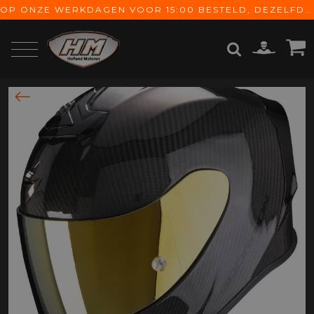
OP ONZE WERKDAGEN VOOR 15:00 BESTELD, DEZELFDE DAG VERZONDEN! GRATIS VERZENDING VANAF € 65,-
ZOEKEN