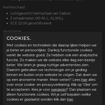
Helmschaal
Lichtgewicht helmschaal van Carbon
3 schaalmaten (XS-M, L, XL/XXL)
ECE 22.06 gecertificeerd
Ventilatie
COOKIES.
Groot ventilatierooster bovenop de helm
Aerodynamisch gevormd voor de afvoer van warme
Met cookies en technieken die daarop lijken helpen we
lucht
je beter en persoonlijker. Dankzij functionele cookies
werkt de website goed. Ze hebben ook een analytische
Binnenvoering
functie. Zo maken we de website elke dag een beetje
Uitneembare en wasbare binnenvoering
beter. We laten je graag nuttige advertenties zien.
Altijd een perfecte pasvorm dankzij het Airfit
Daarom gebruiken we technologie om je gedrag
systeem (opblaasbare wangkussens)
binnen en buiten onze website te volgen. Dat doen we
Kwikwick antibacterieel en sneldrogend materiaal
op een anonieme manier. Meer weten? Lees
hier
alles
Kwikfit geschikt voor brildragers
over onze cookie- en privacyverklaring. Klik op 'Oké' om
te accepteren. Kies je voor
weigeren
? Dan plaatsen we
Vizieren
alleen functionele cookies. Wil je zelf bepalen welke
Wordt geleverd met twee vizieren, helder en een
cookies er geplaatst worden klik dan
hier
.
smoke vizier