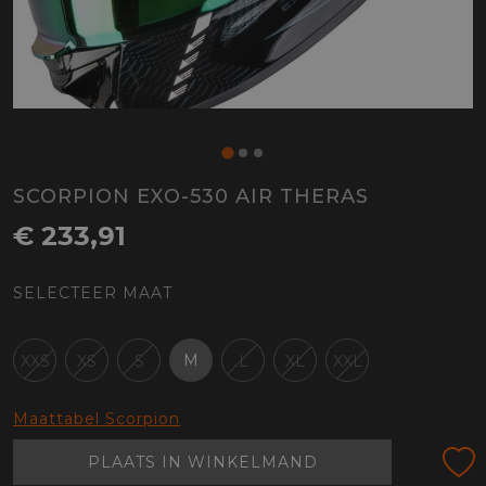
SCORPION EXO-530 AIR THERAS
€ 233,91
SELECTEER MAAT
M
XXS
XS
S
L
XL
XXL
Maattabel Scorpion
PLAATS IN WINKELMAND