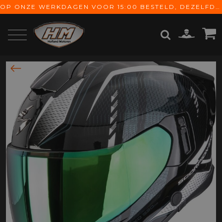
OP ONZE WERKDAGEN VOOR 15:00 BESTELD, DEZELFDE DAG VERZONDEN! GRATIS VERZENDING VANAF € 65,-
ZOEKEN