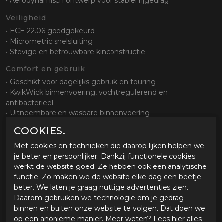
• Aerodynamisch ontwerp voor stabiel rijgedrag
Veiligheid
• ECE 22.06 goedgekeurd
• Micrometric snelsluiting
• Stevige en betrouwbare kinconstructie
Comfort en gebruik
• Geschikt voor dagelijks gebruik en touring
• KwikWick binnenvoering, vochtregulerend en
antibacterieel
• Uitneembare en wasbare binnenvoering
COOKIES.
Ventilatie
• Efficiënt ventilatiesysteem voor goede luchtcirculatie
Met cookies en technieken die daarop lijken helpen we
• Houdt het hoofd koel tijdens het rijden
je beter en persoonlijker. Dankzij functionele cookies
werkt de website goed. Ze hebben ook een analytische
Pasvorm en systeem
functie. Zo maken we de website elke dag een beetje
• Opklapbaar kinstuk voor extra gebruiksgemak
beter. We laten je graag nuttige advertenties zien.
• Comfortabele en stabiele pasvorm
Daarom gebruiken we technologie om je gedrag
• Ideaal voor touring en stadsgebruik
binnen en buiten onze website te volgen. Dat doen we
op een anonieme manier. Meer weten? Lees
hier
alles