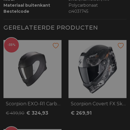
Materiaal buitenkant
Polycarbonaat
Bestelcode
ci4031745
GERELATEERDE PRODUCTEN
-35%
Scorpion EXO-R1 Carbon Air Solid
Scorpion Covert FX Skullz
€ 324,93
€ 269,91
€ 499,90