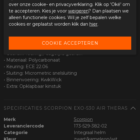
Vizier en zicht
over onze cookie- en privacyverklaring. Klik op 'Oké' om
• Breed gezichtsveld
te accepteren. Kies je voor
weigeren
? Dan plaatsen we
• Pinlock voorbereiding
alleen functionele cookies. Wil je zelf bepalen welke
• Intern zonnevizier
cookies er geplaatst worden klik dan
hier
.
• Eenvoudig te bedienen viziersysteem
Specificaties
• Type helm: Systeemhelm
• Gebruik: Touring / dagelijks gebruik
• Materiaal: Polycarbonaat
• Keuring: ECE 22.06
• Sluiting: Micrometric snelsluiting
• Binnenvoering: KwikWick
• Extra: Opklapbaar kinstuk
SPECIFICATIES SCORPION EXO-530 AIR THERAS
Merk
Scorpion
Leveranciercode
173-529-382-02
Categorie
Integraal helm
Kleur
zwart/kameleon/wit