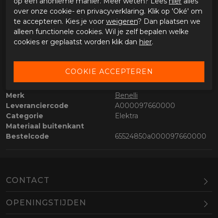
op een anonieme manier. Meer weten? Lees
hier
alles
dag verstuurd.
over onze cookie- en privacyverklaring. Klik op 'Oké' om
te accepteren. Kies je voor
weigeren
? Dan plaatsen we
alleen functionele cookies. Wil je zelf bepalen welke
OMSCHRIJVING BENELLI HEATED GRIPS
cookies er geplaatst worden klik dan
hier
.
Benelli Heated Grips
SPECIFICATIES BENELLI HEATED GRIPS
Merk
Benelli
Leveranciercode
A000097660000
Categorie
Elektra
Materiaal buitenkant
Bestelcode
65524850a000097660000
CONTACT
OPENINGSTIJDEN