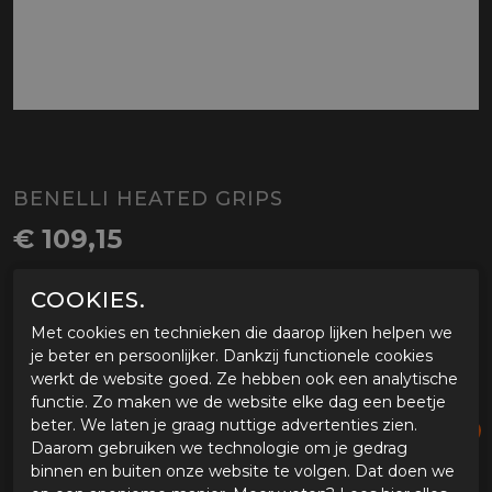
BENELLI HEATED GRIPS
€ 109,15
SELECTEER MAAT
COOKIES.
Met cookies en technieken die daarop lijken helpen we
je beter en persoonlijker. Dankzij functionele cookies
NS
werkt de website goed. Ze hebben ook een analytische
functie. Zo maken we de website elke dag een beetje
beter. We laten je graag nuttige advertenties zien.
PLAATS IN WINKELMAND
Daarom gebruiken we technologie om je gedrag
binnen en buiten onze website te volgen. Dat doen we
Tijdens onze werkdagen voor 15:00 uur besteld, dezelfde