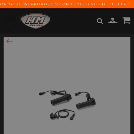
OP ONZE WERKDAGEN VOOR 15:00 BESTELD, DEZELFDE DAG VERZONDEN! GRATIS VERZENDING VANAF € 65,-
ZOEKEN