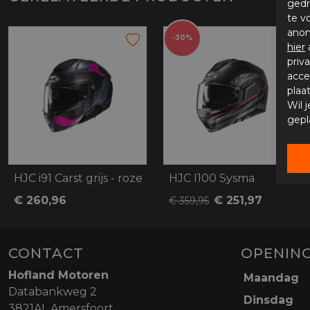
gedr
te v
anon
-30%
hier
priv
acce
plaa
Wil 
gepl
HJC i91 Carst grijs - roze
HJC I100 Sysma
€ 260,96
€ 251,97
€ 359,95
CONTACT
OPENING
Hofland Motoren
Maandag
Databankweg 2
Dinsdag
3821AL Amersfoort