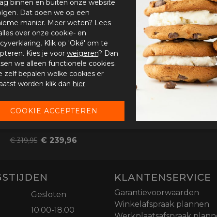
ag binnen en buiten onze website
olgen. Dat doen we op een
ieme manier. Meer weten? Lees
-25%
alles over onze cookie- en
acyverklaring. Klik op 'Oké' om te
pteren. Kies je voor
weigeren
? Dan
tsen we alleen functionele cookies.
je zelf bepalen welke cookies er
aatst worden klik dan
hier
.
HJC i100
€ 239,96
€ 319,95
STIJDEN
KLANTENSERVICE
Garantievoorwaarden
Gesloten
Winkelafspraak plannen
10.00-18.00
Werkplaatsafspraak plan