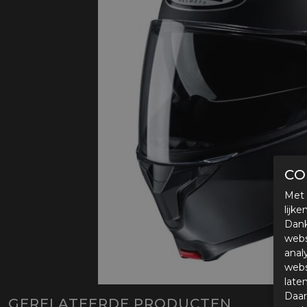
Protectie
Airbags
CO
Met 
lijk
Dank
webs
anal
webs
late
Daar
GERELATEERDE PRODUCTEN