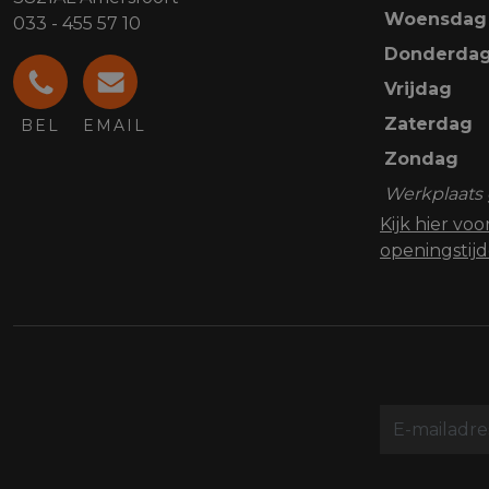
Woensdag
033 - 455 57 10
Donderda
Vrijdag
Zaterdag
BEL
EMAIL
Zondag
Werkplaats 
Kijk hier vo
openingstij