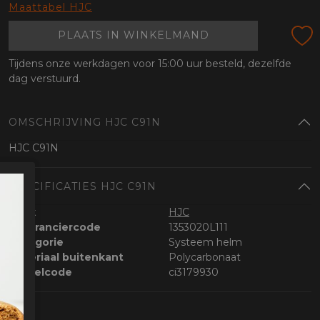
oten
Maattabel HJC
lefoon
PLAATS IN WINKELMAND
Tijdens onze werkdagen voor 15:00 uur besteld, dezelfde
dag verstuurd.
OMSCHRIJVING HJC C91N
HJC C91N
SPECIFICATIES HJC C91N
Merk
HJC
Leveranciercode
1353020L111
Categorie
Systeem helm
Materiaal buitenkant
Polycarbonaat
Bestelcode
ci3179930