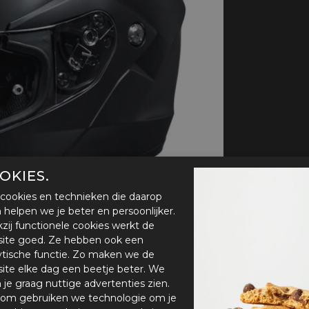
handschoenen
Sl
All-Season
Te
handschoenen
Verwarmde
handschoenen
OKIES.
cookies en technieken die daarop
en helpen we je beter en persoonlijker.
zij functionele cookies werkt de
ite goed. Ze hebben ook een
ytische functie. Zo maken we de
ite elke dag een beetje beter. We
n je graag nuttige advertenties zien.
om gebruiken we technologie om je