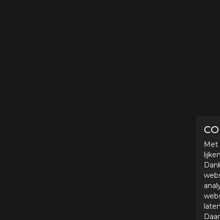
CO
Met 
lijk
Dank
webs
anal
webs
late
Daar