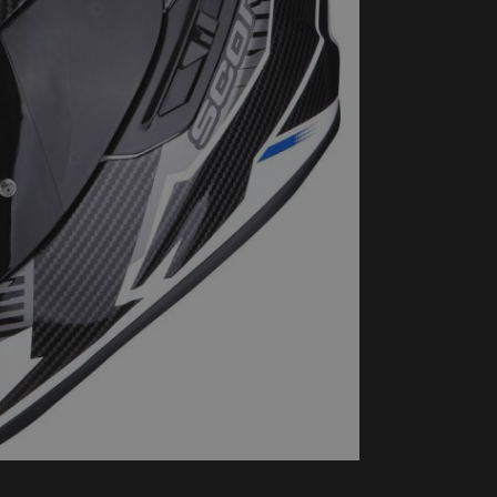
handschoenen
Sl
All-Season
Te
handschoenen
Verwarmde
handschoenen