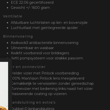
ECE 22.06 gecertificeerd
Gewicht +/- 1600 gram
Ventilatie
Afsluitbare luchtinlaten op kin- en bovenzijde
Luchtuitlaat met geïntegreerde spoiler
Binnenvoering
Kwikwick3 antibacteriële binnenvoering
Uitneembaar en wasbaar
Kwikfit voorbereid voor brildragers
Airfit pompsysteem voor strakke pasvorm
Vizier en zonnevizier
Helder vizier met Pinlock voorbereiding
100% MaxVision Pinlock lens meegeleverd
Gemakkelijk te verwisselen zonder gereedschap
Zonnevizier met bediening links naast het vizier
Kraswerende coating op vizieren
Kinbandsluiting en extra’s
Dubbel-D kinbandsluiting