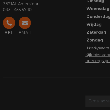
Dinsdag
3821AL Amersfoort
Woensdag
033 - 455 57 10
Donderda
Vrijdag
Zaterdag
BEL
EMAIL
Zondag
Werkplaats 
Kijk hier vo
openingstij