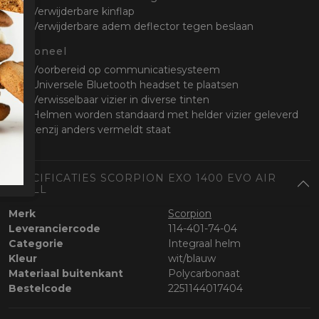
Verwijderbare kinflap
Verwijderbare adem deflector tegen beslaan
Optioneel
Voorbereid op communicatiesysteem
Universele Bluetooth headset te plaatsen
Verwisselbaar vizier in diverse tinten
Helmen worden standaard met helder vizier geleverd
tenzij anders vermeldt staat
SPECIFICATIES SCORPION EXO 1400 EVO AIR
SHELL
Merk
Scorpion
Leveranciercode
114-401-74-04
Categorie
Integraal helm
Kleur
wit/blauw
Materiaal buitenkant
Polycarbonaat
Bestelcode
2251144017404