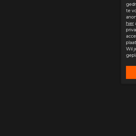
gedr
te v
anon
hier
priv
acce
plaa
Wil 
gepl