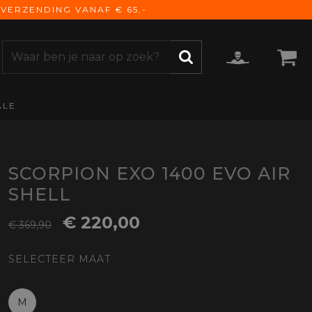
VERZENDING VANAF € 65,-
ALE
ZOEKEN
CCESSOIRES
e Accessoires
vigatie
SCORPION EXO 1400 EVO AIR
derhoud
SHELL
mmunicatie
€ 220,00
gage
€ 369,90
versen
SELECTEER MAAT
ktra
torhoezen
derdelen
M