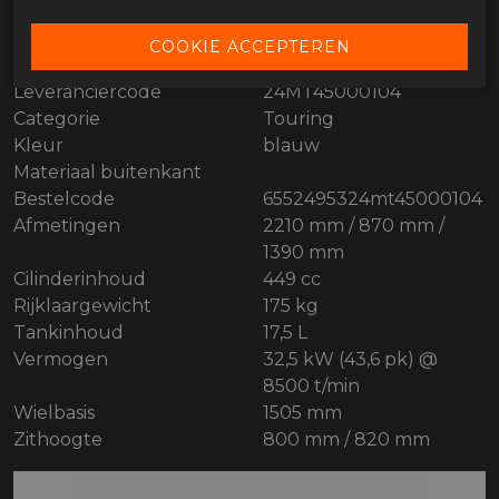
SPECIFICATIES CFMOTO 450MT BLUE
Merk
CFMoto
Leveranciercode
24MT45000104
Categorie
Touring
Kleur
blauw
Materiaal buitenkant
Bestelcode
6552495324mt45000104
Afmetingen
2210 mm / 870 mm /
1390 mm
Cilinderinhoud
449 cc
Rijklaargewicht
175 kg
Tankinhoud
17,5 L
Vermogen
32,5 kW (43,6 pk) @
8500 t/min
Wielbasis
1505 mm
Zithoogte
800 mm / 820 mm