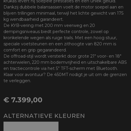
krukas levert hij soepele prestaties en een uniek geluid.
Dankzij dubbele balansassen voelt de motor soepel aan en
blijven trillingen minimaal, terwijl het lichte gewicht van 175
kg wendbaarheid garandeert.
De KYB-vering met 200 mm veerweg en 20
dempingsniveaus biedt perfecte controle, zowel op
kronkelende wegen als ruige trails. Met een hoog stuur,
speciale voetsteunen en een zithoogte van 820 mm is
comfort en grip gegarandeerd.
De offroad-stijl wordt versterkt door grote 21" voor- en 18"
achterwielen, 220 mm bodemvrijheid en uitschakelbare ABS
en tractiecontrole via het 5” TFT-scherm met Bluetooth.
Klaar voor avontuur? De 450MT nodigt je uit om de grenzen
te verleggen.
€ 7.399,00
ALTERNATIEVE KLEUREN