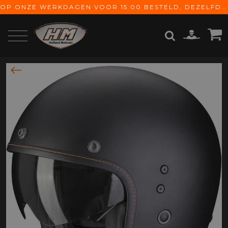
OP ONZE WERKDAGEN VOOR 15:00 BESTELD, DEZELFDE DAG VERZONDEN! GRATIS VERZENDING VANAF € 65,-
ZOEKEN