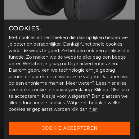
COOKIES.
Met cookies en technieken die daarop lijken helpen we
je beter en persoonlijker. Dankzij functionele cookies
werkt de website goed. Ze hebben ook een analytische
SCORPION BELFAST EVO SOLID
functie. Zo maken we de website elke dag een beetje
beter. We laten je graag nuttige advertenties zien.
Tijdelijk niet verkrijgbaar
Daarom gebruiken we technologie om je gedrag
Tijdens onze werkdagen voor 15:00 uur besteld, dezelfde
binnen en buiten onze website te volgen. Dat doen we
dag verstuurd.
op een anonieme manier. Meer weten? Lees
hier
alles
over onze cookie- en privacyverklaring. Klik op 'Oké' om
te accepteren. Kies je voor
weigeren
? Dan plaatsen we
OMSCHRIJVING SCORPION BELFAST EVO SOLID
alleen functionele cookies. Wil je zelf bepalen welke
cookies er geplaatst worden klik dan
hier
.
L