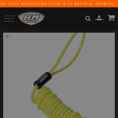
OP ONZE WERKDAGEN VOOR 15:00 BESTELD, DEZELFDE DAG VERZONDEN! GRATIS VERZENDING VANAF € 65,-
ZOEKEN