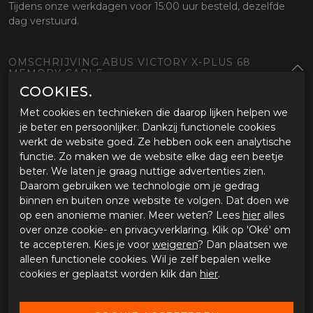
Tijdens onze werkdagen voor 15:00 uur besteld, dezelfde
dag verstuurd.
OMSCHRIJVING ABUS VICTORY X-PLUS 68
MEMORY CABLE
COOKIES.
Eigenschappen Abus Victory Xplus 68
memorycable
Met cookies en technieken die daarop lijken helpen we
Herinnert je eraan je motor te vergrendelen of te
je beter en persoonlijker. Dankzij functionele cookies
ontgrendelen. Bevestig een uiteinde aan het schijfslot en
werkt de website goed. Ze hebben ook een analytische
het andere aan jouw stuur. En hang hem aan jouw
functie. Zo maken we de website elke dag een beetje
sleutelhanger wanneer je hem niet gebruikt. De Memory
beter. We laten je graag nuttige advertenties zien.
Cable dient als optische herinnering aan het remschijfslot.
Daarom gebruiken we technologie om je gedrag
Eén uiteinde van de kabel is bevestigd aan het slot en de
binnen en buiten onze website te volgen. Dat doen we
andere is geplaatst als een herinnering aan het stuurgrip.
op een anonieme manier. Meer weten? Lees
hier
alles
over onze cookie- en privacyverklaring. Klik op 'Oké' om
te accepteren. Kies je voor
weigeren
? Dan plaatsen we
alleen functionele cookies. Wil je zelf bepalen welke
SPECIFICATIES ABUS VICTORY X-PLUS 68
MEMORY CABLE
cookies er geplaatst worden klik dan
hier
.
Merk
Abus
Leveranciercode
7450423