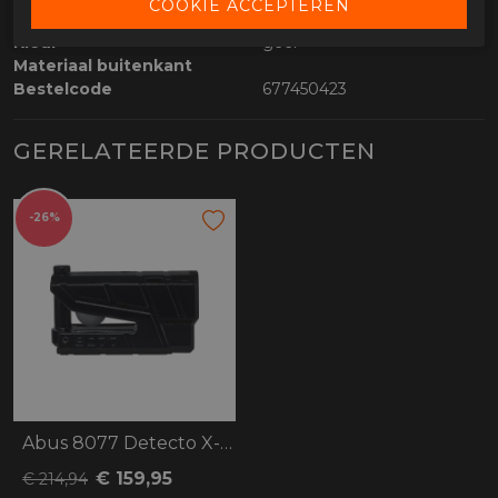
Categorie
Sloten
Kleur
geel
Materiaal buitenkant
Bestelcode
677450423
GERELATEERDE PRODUCTEN
-26%
Abus 8077 Detecto X-Plus
€ 159,95
€ 214,94