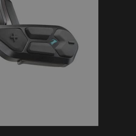
handschoenen
Sl
All-Season
Te
handschoenen
Verwarmde
handschoenen