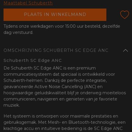
oten
Maattabel Schuberth
lefoon
PLAATS IN WINKELMAND
Tijdens onze werkdagen voor 15:00 uur besteld, dezelfde
dag verstuurd.
OMSCHRIJVING SCHUBERTH SC EDGE ANC
Schuberth SC Edge ANC
De Schuberth SC Edge ANC is een premium
communicatiesysteem dat speciaal is ontwikkeld voor
Schuberth-helmen. Dankzij de perfecte integratie,
geavanceerde Active Noise Cancelling (ANC) en
hoogwaardige geluidskwaliteit blijf je onderweg moeiteloos
communiceren, navigeren en genieten van je favoriete
muziek.
Het systeem is ontworpen voor maximale prestaties en
gebruiksgemak. Met Mesh- en Bluetooth-technologie, een
krachtige accu en intuïtieve bediening is de SC Edge ANC