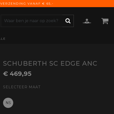
VERZENDING VANAF € 65,-
ALE
ZOEKEN
CCESSOIRES
e Accessoires
vigatie
SCHUBERTH SC EDGE ANC
derhoud
€ 469,95
mmunicatie
gage
SELECTEER MAAT
versen
ktra
torhoezen
NS
derdelen