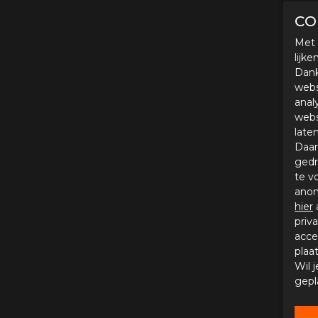
CO
Met 
lijk
Dank
webs
anal
webs
late
Daar
gedr
te v
anon
hier
priv
acce
plaa
Wil 
gepl