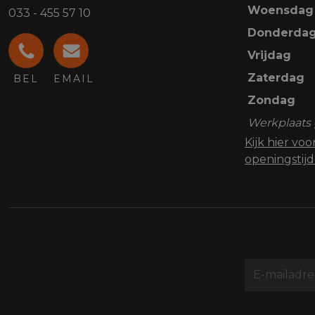
Woensdag
033 - 455 57 10
Donderda
Vrijdag
Zaterdag
BEL
EMAIL
Zondag
Werkplaats 
Kijk hier vo
openingstij