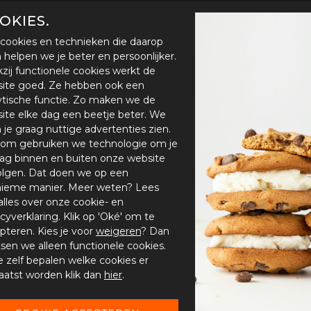
OKIES.
cookies en technieken die daarop
en helpen we je beter en persoonlijker.
zij functionele cookies werkt de
ite goed. Ze hebben ook een
ytische functie. Zo maken we de
ite elke dag een beetje beter. We
n je graag nuttige advertenties zien.
om gebruiken we technologie om je
ag binnen en buiten onze website
olgen. Dat doen we op een
ieme manier. Meer weten? Lees
alles over onze cookie- en
acyverklaring. Klik op 'Oké' om te
pteren. Kies je voor
weigeren
? Dan
tsen we alleen functionele cookies.
je zelf bepalen welke cookies er
aatst worden klik dan
hier
.