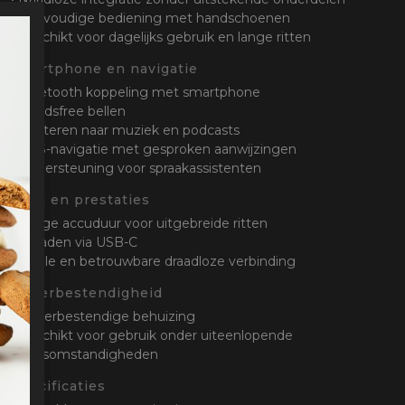
• Eenvoudige bediening met handschoenen
• Geschikt voor dagelijks gebruik en lange ritten
Smartphone en navigatie
• Bluetooth koppeling met smartphone
• Handsfree bellen
• Luisteren naar muziek en podcasts
• GPS-navigatie met gesproken aanwijzingen
• Ondersteuning voor spraakassistenten
Accu en prestaties
• Lange accuduur voor uitgebreide ritten
• Opladen via USB-C
• Snelle en betrouwbare draadloze verbinding
Waterbestendigheid
• Waterbestendige behuizing
• Geschikt voor gebruik onder uiteenlopende
weersomstandigheden
Specificaties