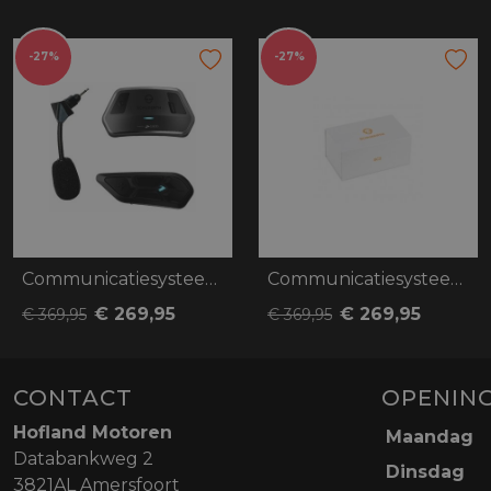
-27%
-27%
Communicatiesysteem SC Edge Schuberth, C
Communicatiesysteem SC2 Schuberth, C5, E
€ 269,95
€ 269,95
€ 369,95
€ 369,95
CONTACT
OPENING
Hofland Motoren
Maandag
Databankweg 2
Dinsdag
3821AL Amersfoort