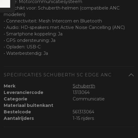
• Type: Motorcommunicatiesysteem
• Geschikt voor: Schuberth-helmen (compatibele ANC
modellen)
• Connectiviteit: Mesh Intercom en Bluetooth
• Audio: HD-speakers met Active Noise Cancelling (ANC)
• Smartphone koppeling: Ja
• GPS ondersteuning: Ja
• Opladen: USB-C
• Waterbestendig: Ja
SPECIFICATIES SCHUBERTH SC EDGE ANC
Merk
Schuberth
Leveranciercode
1313064
Categorie
Communicatie
Materiaal buitenkant
Bestelcode
561313064
Aantalrijders
1-15 rijders