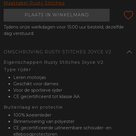
oten
Maattabel Rusty Stitches
lefoon
PLAATS IN WINKELMAND
Tijdens onze werkdagen voor 15:00 uur besteld, dezelfde
dag verstuurd.
OMSCHRIJVING RUSTY STITCHES JOYCE V2
Eigenschappen Rusty Stitches Joyce V2
Type rijder
Leren motorjas
Geschikt voor dames
Voor de sportieve rijder
CE gecertificeerd tot klasse AA
Buitenlaag en protectie
100% koeienleder
Binnenvoering van polyester
CE gecertificeerde uitneembare schouder- en
elleboogprotectoren