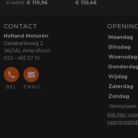
€ 119,96
€ 110,46
€ 149,96
CONTACT
OPENING
Hofland Motoren
Maandag
Databankweg 2
Dinsdag
3821AL Amersfoort
Woensdag
033 - 455 57 10
Donderda
Vrijdag
Zaterdag
BEL
EMAIL
Zondag
Werkplaats 
Kijk hier vo
openingstij