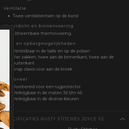
Ventilatie
Twee ventilatieritsen op de borst
Waterdicht en binnenvoering
Uitneembare thermovoering
Stel- en opbergmogelijkheden
Verstelbaar in de taille en op de polsen
Vier zakken, twee aan de binnenkant, twee aan de
buitenkant
Snap claws voor aan de broek
Optioneel
Voorbereid voor een rugprotector
Verkrijgbaar in de maten 36 t/m 46
Verkrijgbaar in de diverse kleuren
SPECIFICATIES RUSTY STITCHES JOYCE V2