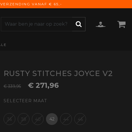
VERZENDING VANAF € 65,-
ALE
ZOEKEN
CCESSOIRES
e Accessoires
vigatie
RUSTY STITCHES JOYCE V2
derhoud
€ 271,96
€ 339,95
mmunicatie
gage
SELECTEER MAAT
versen
ktra
torhoezen
42
36
38
40
44
46
derdelen