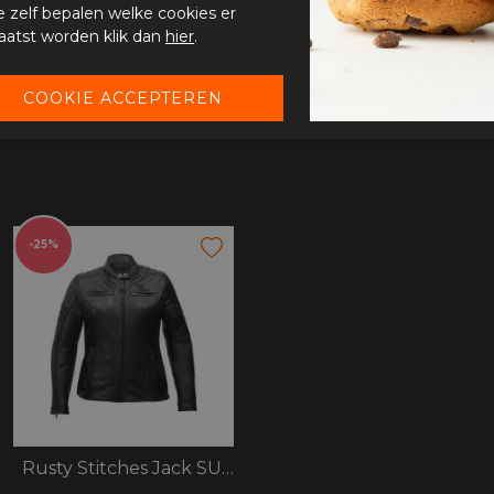
je zelf bepalen welke cookies er
aatst worden klik dan
hier
.
-25%
Rusty Stitches Jack SUPER Joyce