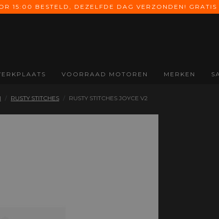
 15:00 BESTELD, DEZELFDE DAG VERZONDEN! GRATIS 
ERKPLAATS
VOORRAAD MOTOREN
MERKEN
S
ONDERDELEN
SCHOENEN &
HANDSCHOENEN
A
N
RUSTY STITCHES
RUSTY STITCHES JOYCE V2
LAARZEN
Alle Onderdelen
Alle Handschoenen
All
Alle Schoenen &
Koffers
Zomer
Na
Laarzen
handschoenen
Uitlaten
On
Motorlaarzen
Midseason
Valbeugels
Co
Motorschoenen
handschoenen
Windschermen
Ba
Inlegzolen
Winter
Di
handschoenen
Ele
Dames
Mo
handschoenen
On
Kinder