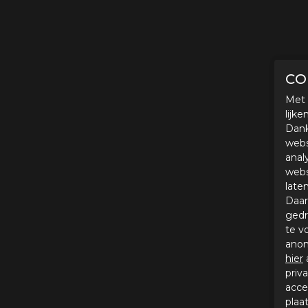
CO
Met 
lijk
Dank
webs
anal
webs
late
Daar
gedr
te v
anon
hier
priv
acce
plaa