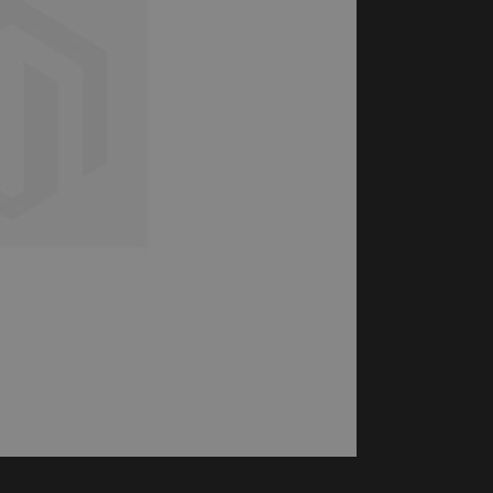
handschoenen
Sl
All-Season
Te
handschoenen
Verwarmde
handschoenen