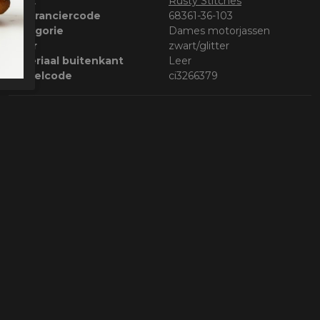
Merk
Rusty Stitches
Leveranciercode
68361-36-103
Categorie
Dames motorjassen
Kleur
zwart/glitter
Materiaal buitenkant
Leer
Bestelcode
ci3266379