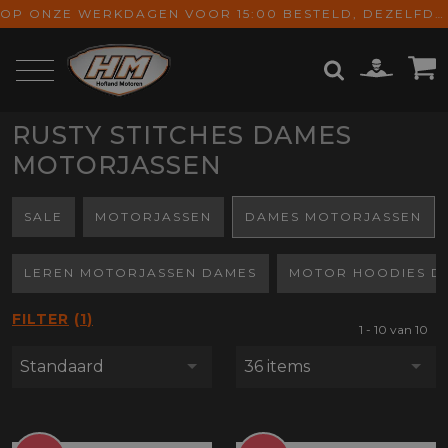
OP ONZE WERKDAGEN VOOR 15:00 BESTELD, DEZELFDE DAG VERZONDEN! GRATIS VERZENDING VANAF € 65,-
RUSTY STITCHES DAMES
ZOEKEN
MOTORJASSEN
SALE
MOTORJASSEN
DAMES MOTORJASSEN
LEREN MOTORJASSEN DAMES
MOTOR HOODIES D
FILTER
1
1 - 10 van 10
Standaard
36 items