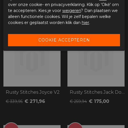
over onze cookie- en privacyverklaring. Klik op 'Oké' om
€ 271,96
€ 279,96
€ 339,95
€ 349,94
te accepteren. Kies je voor
weigeren
? Dan plaatsen we
alleen functionele cookies. Wil je zelf bepalen welke
cookies er geplaatst worden klik dan
hier
.
- 20%
- 33%
Rusty Stitches Joyce V2
Rusty Stitches Jack Dolly Denim
€ 271,96
€ 175,00
€ 339,95
€ 259,94