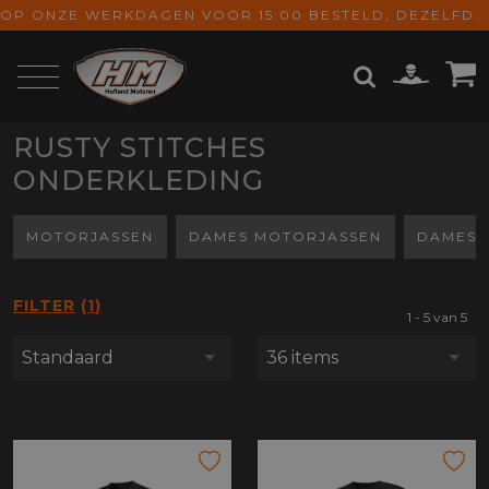
OP ONZE WERKDAGEN VOOR 15:00 BESTELD, DEZELFDE DAG VERZONDEN! GRATIS VERZENDING VANAF € 65,-
RUSTY STITCHES
ZOEKEN
ONDERKLEDING
MOTORJASSEN
DAMES MOTORJASSEN
DAMES 
FILTER
1
1 - 5 van 5
Standaard
36 items