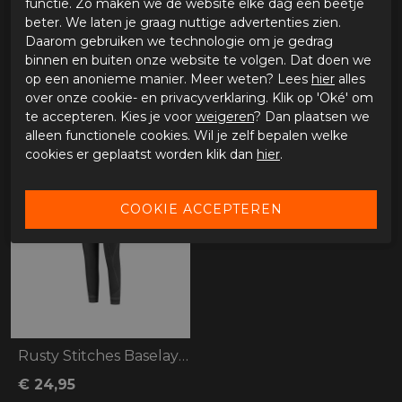
functie. Zo maken we de website elke dag een beetje
beter. We laten je graag nuttige advertenties zien.
Daarom gebruiken we technologie om je gedrag
Rusty Stitches Merino Baselayer 200
Rusty Stitches Merino Baselayer 200
binnen en buiten onze website te volgen. Dat doen we
op een anonieme manier. Meer weten? Lees
hier
alles
€ 84,95
€ 94,95
over onze cookie- en privacyverklaring. Klik op 'Oké' om
te accepteren. Kies je voor
weigeren
? Dan plaatsen we
alleen functionele cookies. Wil je zelf bepalen welke
cookies er geplaatst worden klik dan
hier
.
Rusty Stitches Baselayer Legging
€ 24,95