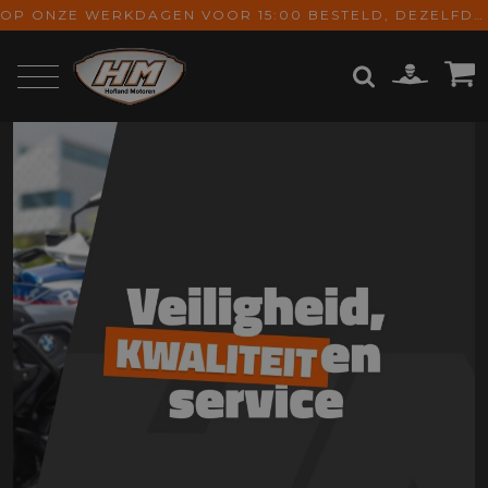
OP ONZE WERKDAGEN VOOR 15:00 BESTELD, DEZELFDE DAG VERZONDEN! GRATIS VERZENDING VANAF € 65,-
ZOEKEN