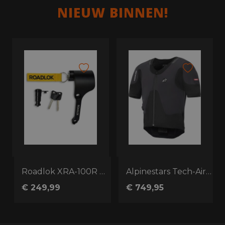
NIEUW BINNEN!
sis voor BMW
Roadlok XRA-100R Eurosport 100mm Rechts
Alpinestars Tech-Air 5 Plasma
€ 249,99
€ 749,95