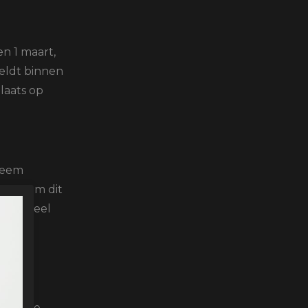
n 1 maart,
eldt binnen
laats op
steem
r
toe om dit
onderdeel
orgen de