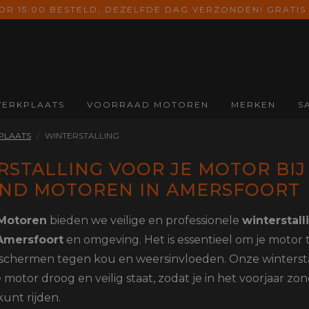
 15:00 BESTELD, DEZELFDE DAG VERZONDEN! GRATIS 
ERKPLAATS
VOORRAAD MOTOREN
MERKEN
S
ONDERDELEN
SCHOENEN &
HANDSCHOENEN
A
PLAATS
WINTERSTALLING
LAARZEN
Alle Onderdelen
Alle Handschoenen
All
Alle Schoenen &
RSTALLING VOOR JE MOTOR BIJ
Koffers
Zomer
Na
Laarzen
handschoenen
Uitlaten
On
ND MOTOREN IN AMERSFOORT
Motorlaarzen
Midseason
Valbeugels
Co
Motorschoenen
handschoenen
 Motoren
bieden we veilige en professionele
winterstall
Windschermen
Ba
Inlegzolen
Winter
Amersfoort
en omgeving. Het is essentieel om je motor 
Di
handschoenen
eschermen tegen kou en weersinvloeden. Onze wintersta
Ele
Dames
Mo
e motor droog en veilig staat, zodat je in het voorjaar zo
handschoenen
On
unt rijden.
Kinder