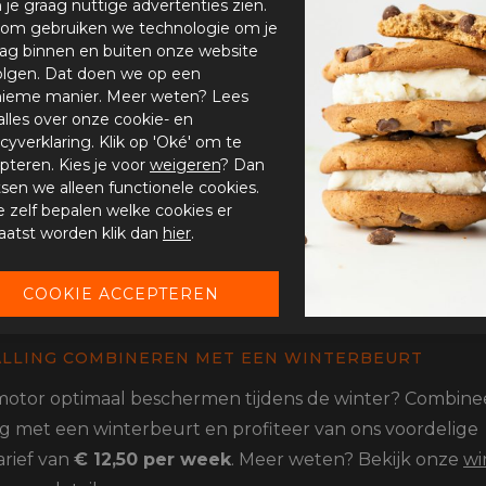
n je graag nuttige advertenties zien.
om gebruiken we technologie om je
g, zoals het controleren van de accu en banden.
ag binnen en buiten onze website
olgen. Dat doen we op een
or in de winter buiten staan?
ieme manier. Meer weten? Lees
alles over onze cookie- en
nstalling mogelijk is, raden wij dit af vanwege de risico’
acyverklaring. Klik op 'Oké' om te
nstalling voorkomt problemen zoals roest en slijtage.
pteren. Kies je voor
weigeren
? Dan
tsen we alleen functionele cookies.
je zelf bepalen welke cookies er
k mijn motor winterklaar?
aatst worden klik dan
hier
.
r schoon, vul de tank, en zorg voor goed accu- en
rhoud. Voeg een
brandstofstabilisator
toe om problem
e voorkomen.
LLING COMBINEREN MET EEN WINTERBEURT
 motor optimaal beschermen tijdens de winter? Combinee
ng met een winterbeurt en profiteer van ons voordelige
arief van
€ 12,50 per week
. Meer weten? Bekijk onze
wi