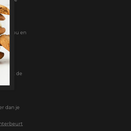
s van kou en
en met de
r dan je
nterbeurt