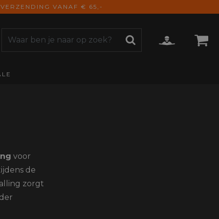
VERZENDING VANAF € 65,-
ALE
ZOEKEN
CCESSOIRES
e Accessoires
vigatie
derhoud
mmunicatie
ing
voor
gage
tijdens de
versen
lling zorgt
ktra
torhoezen
nder
derdelen