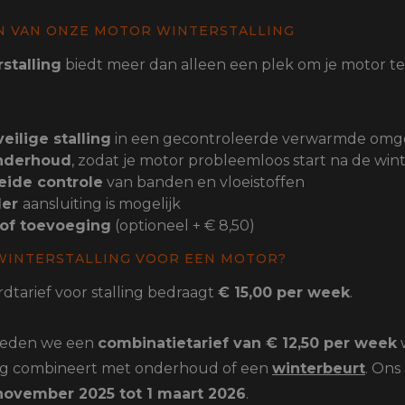
handschoenen
Sl
All-Season
 VAN ONZE MOTOR WINTERSTALLING
Te
handschoenen
stalling
biedt meer dan alleen een plek om je motor te
Verwarmde
handschoenen
eilige stalling
in een gecontroleerde verwarmde omge
nderhoud
, zodat je motor probleemloos start na de wint
eide controle
van banden en vloeistoffen
der
aansluiting is mogelijk
of toevoeging
(optioneel + € 8,50)
WINTERSTALLING VOOR EEN MOTOR?
dtarief voor stalling bedraagt
€ 15,00 per week
.
ieden we een
combinatietarief van € 12,50 per week
ing combineert met onderhoud of een
winterbeurt
. Ons 
november 2025 tot 1 maart 2026
.