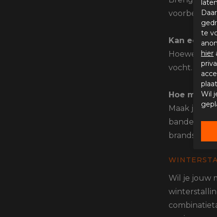
late
Daar
voorbereidin
gedr
te v
Kan een mot
anon
hier
Hoewel buite
priv
vocht. Binne
acce
plaa
Wil 
Hoe maak i
gepl
Maak je moto
bandenonde
brandstof t
WINTERSTA
Wil je jouw
winterstalli
combinatiet