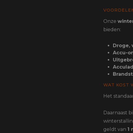
Protectie
Airbags
VOORDELEN
Onze
winter
bieden:
Droge, v
Accu-o
Uitgebr
Accula
Brandst
WAT KOST 
Het standaar
Daarnaast b
winterstall
geldt van
1 