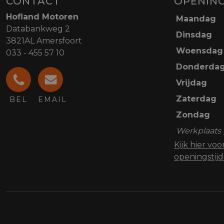
CONTACT
OPENING
Hofland Motoren
Maandag
Databankweg 2
Dinsdag
3821AL Amersfoort
Woensdag
033 - 455 57 10
Donderda
Vrijdag
Zaterdag
BEL
EMAIL
Zondag
Werkplaats 
Kijk hier vo
openingstij