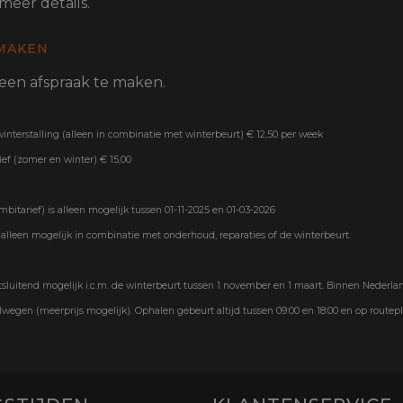
meer details.
MAKEN
en afspraak te maken.
interstalling (alleen in combinatie met winterbeurt) € 12,50 per week
ief (zomer en winter) € 15,00
mbitarief) is alleen mogelijk tussen 01-11-2025 en 01-03-2026
g alleen mogelijk in combinatie met onderhoud, reparaties of de winterbeurt.
tsluitend mogelijk i.c.m. de winterbeurt tussen 1 november en 1 maart. Binnen Nederla
wegen (meerprijs mogelijk). Ophalen gebeurt altijd tussen 09:00 en 18:00 en op routep