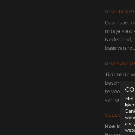
GRATIS OP
Daarnaast b
mits je kies
Nederland, m
basis van ro
BRANDSTOF
Tijdens de w
beschadigen.
CO
te voorkome
Met 
van ons wint
lijk
Dank
VEELGESTE
webs
anal
Hoe kan ik 
webs
Breng je mot