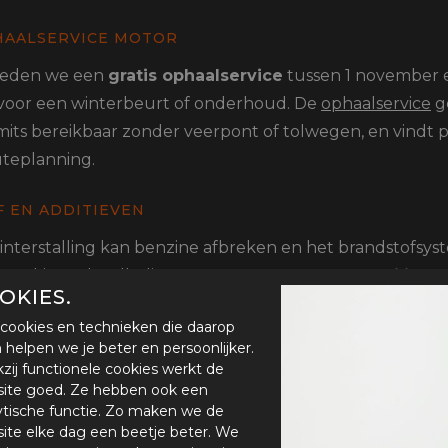
HAALSERVICE MOTOR
ieden we een
gratis ophaalservice
tussen 1 november e
t voor een winterbeurt of onderhoud. De
ophaalservice
g
its bereikbaar zonder veerpont of tolwegen, en vindt p
uteplanning.
 EN ADDITIEVEN
interstalling kan benzine afbreken en het brandstofsy
 Vul je tank volledig en voeg een
brandstofstabilisato
OKIES.
n. Wij kunnen dit
additief voor je motor
toevoegen als 
cookies en technieken die daarop
erstallingspakket.
en helpen we je beter en persoonlijker.
zij functionele cookies werkt de
LDE VRAGEN OVER WINTERSTALLING
ite goed. Ze hebben ook een
ytische functie. Zo maken we de
mijn motor stallen in de winter?
ite elke dag een beetje beter. We
or naar Hofland Motoren voor veilige stalling. Wij verz