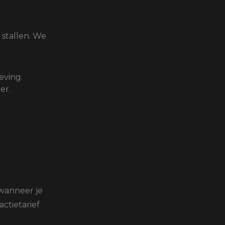
oten
lefoon
 stallen. We
ving.
er.
wanneer je
actietarief