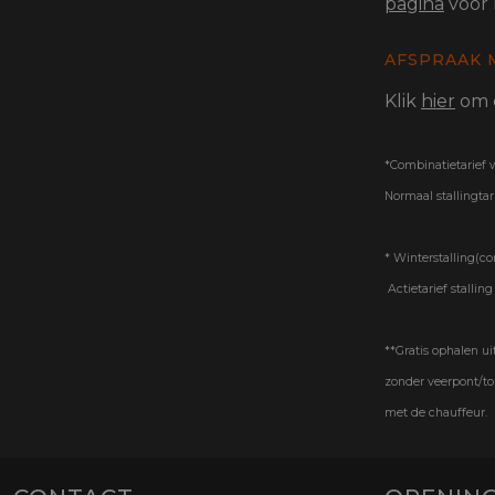
pagina
voor 
AFSPRAAK 
Klik
hier
om e
*Combinatietarief w
Normaal stallingtar
* Winterstalling(co
Actietarief stallin
**Gratis ophalen ui
zonder veerpont/tol
met de chauffeur.