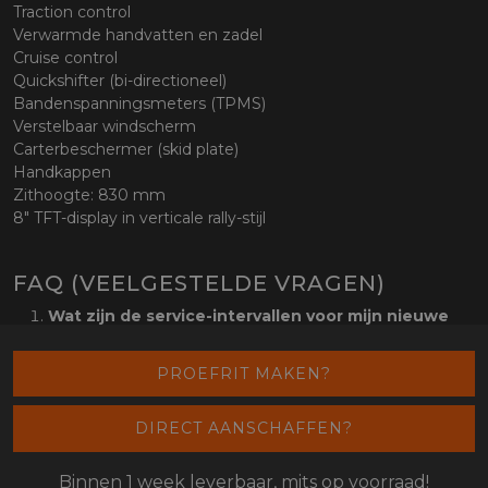
Traction control
Verwarmde handvatten en zadel
Cruise control
Quickshifter (bi-directioneel)
Bandenspanningsmeters (TPMS)
Verstelbaar windscherm
Carterbeschermer (skid plate)
Handkappen
Zithoogte: 830 mm
8" TFT-display in verticale rally-stijl
FAQ (VEELGESTELDE VRAGEN)
Wat zijn de service-intervallen voor mijn nieuwe
motorfiets?
De eerste service moet worden uitgevoerd net vóór de
PROEFRIT MAKEN?
1000 km, bij voorkeur tussen 900 en 1000 km. Daarna
moet je de motor elke 6000 km of elke 6 maanden
DIRECT AANSCHAFFEN?
laten servicen, afhankelijk van wat het eerst voorkomt.
Moet ik mijn motorfiets bij een erkende dealer
Binnen 1 week leverbaar, mits op voorraad!