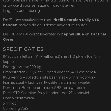
topmodel binnen de MT (Multi Touring) range. Deze motor is
ontwikkeld voor serieuze offroad-ritten én
langeafstandstouring.
De 21-inch spaakwielen met
Pirelli Scorpion Rally STR
banden
maken dit de ultieme adventure-tourer.
De 1000 MT-X wordt leverbaar in
Zephyr Blue
en
Tactical
Green
.
SPECIFICATIES
946cc paralleltwin (KTM-afkomst) met 110 pk en 105 Nm
koppel
Drooggewicht: 199 kg
Brandstoftank: 22,5 liter – goed voor ca. 450 km bereik
KYB vering – volledig instelbaar met 48 mm voorvork
Frame: staal + luchtvaartkwaliteit aluminium wielen
Remmen: Brembo premium ABS-remsysteem
Pirelli STR Scorpion Rally banden met 21" voorwiel
Bosch elektronica
5 rijmodi
Cornering ABS