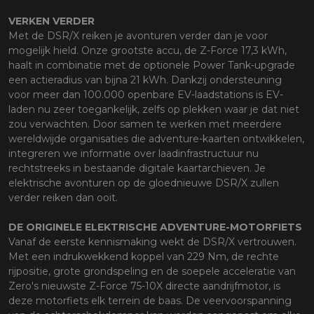
VERKEN VERDER
Met de DSR/X reiken je avonturen verder dan je voor
mogelijk hield. Onze grootste accu, de Z-Force 17,3 kWh,
haalt in combinatie met de optionele Power Tank-upgrade
een actieradius van bijna 21 kWh. Dankzij ondersteuning
voor meer dan 100.000 openbare EV-laadstations is EV-
laden nu zeer toegankelijk, zelfs op plekken waar je dat niet
zou verwachten. Door samen te werken met meerdere
wereldwijde organisaties die adventure-kaarten ontwikkelen,
integreren we informatie over laadinfrastructuur nu
rechtstreeks in bestaande digitale kaartarchieven. Je
elektrische avonturen op de gloednieuwe DSR/X zullen
verder reiken dan ooit.
DE ORIGINELE ELEKTRISCHE ADVENTURE-MOTORFIETS
Vanaf de eerste kennismaking wekt de DSR/X vertrouwen.
Met een indrukwekkend koppel van 229 Nm, de rechte
rijpositie, grote grondspeling en de soepele acceleratie van
Zero's nieuwste Z-Force 75-10X directe aandrijfmotor, is
deze motorfiets elk terrein de baas. De veervoorspanning