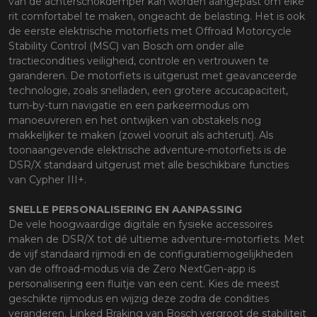
van de achterschokdemper kan worden aangepast om elke
rit comfortabel te maken, ongeacht de belasting. Het is ook
de eerste elektrische motorfiets met Offroad Motorcycle
Stability Control (MSC) van Bosch om onder alle
tractiecondities veiligheid, controle en vertrouwen te
garanderen. De motorfiets is uitgerust met geavanceerde
technologie, zoals snelladen, een grotere accucapaciteit,
turn-by-turn navigatie en een parkeermodus om
manoeuvreren en het ontwijken van obstakels nog
makkelijker te maken (zowel vooruit als achteruit). Als
toonaangevende elektrische adventure-motorfiets is de
DSR/X standaard uitgerust met alle beschikbare functies
van Cypher III+.
SNELLE PERSONALISERING EN AANPASSING
De vele hoogwaardige digitale en fysieke accessoires
maken de DSR/X tot dé ultieme adventure-motorfiets. Met
de vijf standaard rijmodi en de configuratiemogelijkheden
van de offroad-modus via de Zero NextGen-app is
personalisering een fluitje van een cent. Kies de meest
geschikte rijmodus en wijzig deze zodra de condities
veranderen. Linked Braking van Bosch vergroot de stabiliteit